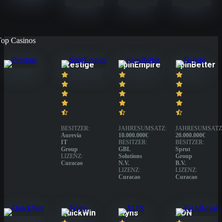
Top Casinos
Prestige
SpinEmpire
SpinBetter
BESITZER:
JAHRESUMSATZ:
JAHRESUMSATZ
Aurevia
10.000.000€
20.000.000€
IT
BESITZER:
BESITZER:
Group
GBL
Sprut
LIZENZ:
Solutions
Group
Curacao
N.V.
B.V.
LIZENZ:
LIZENZ:
Curacao
Curacao
QuickWin
Wyns
XON