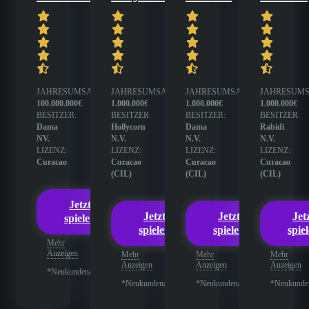
JAHRESUMSATZ:
JAHRESUMSATZ:
JAHRESUMSATZ:
JAHRESUMS
100.000.000€
1.000.000€
1.000.000€
1.000.000€
BESITZER:
BESITZER:
BESITZER:
BESITZER:
Dama
Hollycorn
Dama
Rabidi
NV.
N.V.
N.V.
N.V.
LIZENZ:
LIZENZ:
LIZENZ:
LIZENZ:
Curacao
Curacao
Curacao
Curacao
(CIL)
(CIL)
(CIL)
Jetzt
Jetzt
Jetzt
Jet
spielen
spielen
spielen
spie
Mehr
Anzeigen
Mehr
Mehr
Mehr
Anzeigen
Anzeigen
Anzeigen
*Neukundenangebot
*Neukundenangebot
*Neukundenangebot
*Neukunde