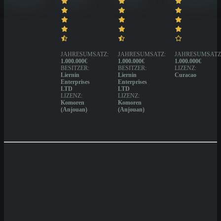
JAHRESUMSATZ:
JAHRESUMSATZ:
JAHRESUMSATZ
1.000.000€
1.000.000€
1.000.000€
BESITZER:
BESITZER:
LIZENZ:
Liernin
Liernin
Curacao
Enterprises
Enterprises
LTD
LTD
LIZENZ:
LIZENZ:
Komoren
Komoren
(Anjouan)
(Anjouan)