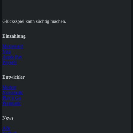
Glücksspiel kann süchtig machen.
Einzahlung
Mastercard
Visa
Apple Pay
Paysafe
Entwickler
Merkur
Novomatic
Play'n Go
Pragmatic
News
Alle