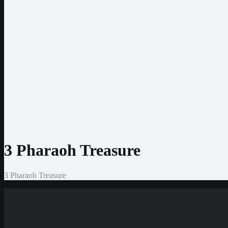
Entw
3 Pharaoh Treasure
3 Pharaoh Treasure