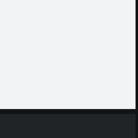
Suchen
Suchen
Aktuelle Beiträge