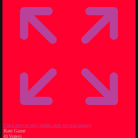
Click here to play online slots for real money.
Rate Game
(
0
Votes)