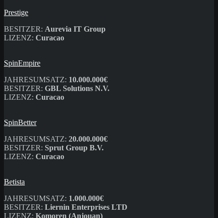
Prestige
BESITZER:
Aurevia IT Group
LIZENZ:
Curacao
SpinEmpire
JAHRESUMSATZ:
10.000.000€
BESITZER:
GBL Solutions N.V.
LIZENZ:
Curacao
SpinBetter
JAHRESUMSATZ:
20.000.000€
BESITZER:
Sprut Group B.V.
LIZENZ:
Curacao
Betista
JAHRESUMSATZ:
1.000.000€
BESITZER:
Liernin Enterprises LTD
LIZENZ:
Komoren (Anjouan)