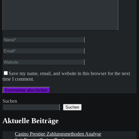
Save my name, email, and website in this browser for the next
time I comment.
Suchen
Suchen
Aktuelle Beiträge
Casino Prestige Zahlungsmethoden Analyse