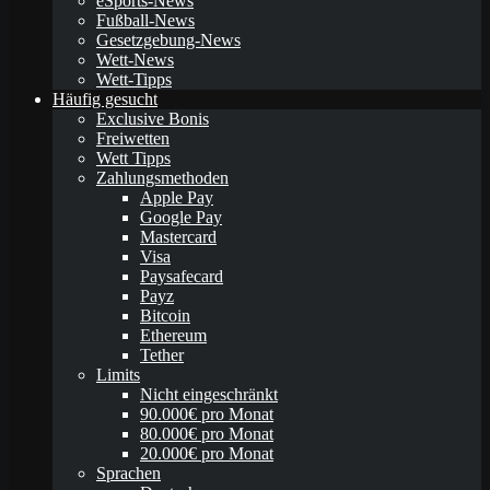
eSports-News
Fußball-News
Gesetzgebung-News
Wett-News
Wett-Tipps
Häufig gesucht
Exclusive Bonis
Freiwetten
Wett Tipps
Zahlungsmethoden
Apple Pay
Google Pay
Mastercard
Visa
Paysafecard
Payz
Bitcoin
Ethereum
Tether
Limits
Nicht eingeschränkt
90.000€ pro Monat
80.000€ pro Monat
20.000€ pro Monat
Sprachen