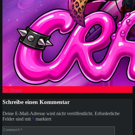
Try Demo
Schreibe einen Kommentar
Deine E-Mail-Adresse wird nicht veröffentlicht.
Erforderliche
Felder sind mit
*
markiert