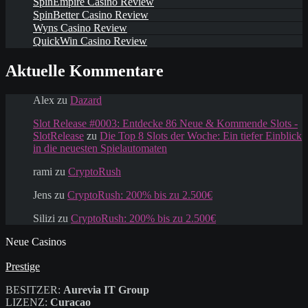
SpinEmpire Casino Review
SpinBetter Casino Review
Wyns Casino Review
QuickWin Casino Review
Aktuelle Kommentare
Alex
zu
Dazard
Slot Release #0003: Entdecke 86 Neue & Kommende Slots -
SlotRelease
zu
Die Top 8 Slots der Woche: Ein tiefer Einblick
in die neuesten Spielautomaten
rami
zu
CryptoRush
Jens
zu
CryptoRush: 200% bis zu 2.500€
Silizi
zu
CryptoRush: 200% bis zu 2.500€
Neue Casinos
Prestige
BESITZER:
Aurevia IT Group
LIZENZ:
Curacao