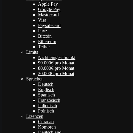
Apple Pay
Google Pay
Mastercard
Visa
Paysafecard
Payz
Bitcoin
Ethereum
Tether
Limits
Nicht eingeschränkt
90.000€ pro Monat
80.000€ pro Monat
20.000€ pro Monat
Sprachen
Deutsch
Englisch
Spanisch
Französisch
Italienisch
Polnisch
Lizenzen
Curacao
Komoren
Deutschland