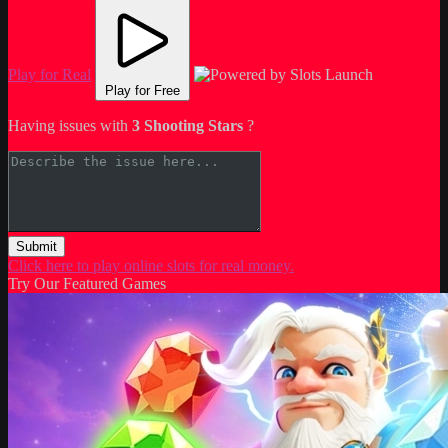
Play for Real
Play for Free
Having issues with
3 Shooting Stars
?
Submit
Click here to play online slots for real money.
Try Our Featured Games