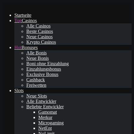
Startseite
Casinos
Alle Casinos
Beste Casinos
Neue Casinos
Krypto Casinos
Bonuses
Alle Bonis
Neue Bonis
Boni ohne Einzahlung
Einzahlungsbonus
Exclusive Bonus
Cashback
Freiwetten
Slots
Neue Slots
Alle Entwickler
Beliebte Entwickler
Gamomat
Merkur
Microgaming
NetEnt
NoLimit