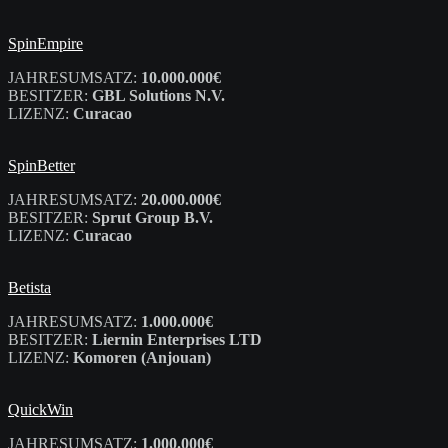
SpinEmpire
JAHRESUMSATZ:
10.000.000€
BESITZER:
GBL Solutions N.V.
LIZENZ:
Curacao
SpinBetter
JAHRESUMSATZ:
20.000.000€
BESITZER:
Sprut Group B.V.
LIZENZ:
Curacao
Betista
JAHRESUMSATZ:
1.000.000€
BESITZER:
Liernin Enterprises LTD
LIZENZ:
Komoren (Anjouan)
QuickWin
JAHRESUMSATZ:
1.000.000€