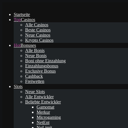
Startseite
Casinos
Alle Casinos
Beste Casinos
Neue Casinos
Krypto Casinos
Bonuses
Alle Bonis
Neue Bonis
Boni ohne Einzahlung
Einzahlungsbonus
Exclusive Bonus
Cashback
Freiwetten
Slots
Neue Slots
Alle Entwickler
Beliebte Entwickler
Gamomat
Merkur
Microgaming
NetEnt
NoLimit