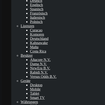
Deutsch
Englisch
Spanisch
Französisch
Italienisch
Polnisch
Lizenzen
Curacao
Komoren
Deutschland
Kahnawake
Malta
Costa Rica
Besitzer
Altacore N.V.
Dama N.V.
NewEra B.V.
Rabidi N.V.
Versus Odds B.V.
Geräte
Desktop
Mobile
Tablet
Smart TV
Währungen