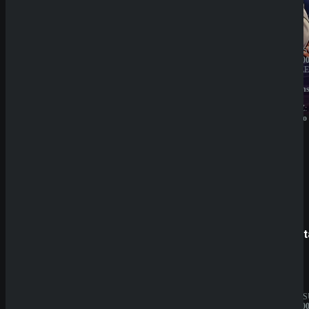
BESITZER:
JAHRES
Aurevia
10.000.0
IT
BESITZE
Group
GBL
LIZENZ:
Solution
Curacao
N.V.
LIZENZ:
Curacao
SpinBetter
Betist
JAHRESUMSATZ:
JAHRES
20.000.000€
1.000.00