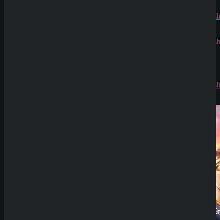
rami
zu
CryptoRus
Jens
zu
CryptoRush
200% bis
zu 2.500€
Silizi
zu
CryptoRush
200% bis
zu 2.500€
Neue Casinos
Prestige
SpinE