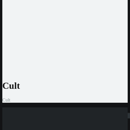
USD
CHF
CAD
BRL
Entwickler
Pragmatic Play
Play’n GO
NetEnt
Nolimit City
Hacksaw
Amatic
BGaming
BigTimeGaming
Gamomat
Cult
Cult
Suchen