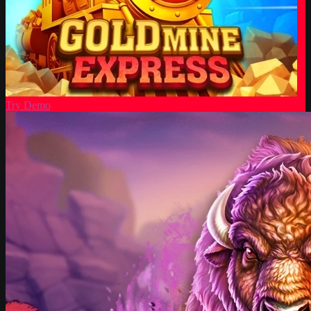
Try Demo