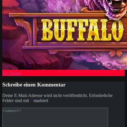
Try Demo
Schreibe einen Kommentar
Deine E-Mail-Adresse wird nicht veröffentlicht.
Erforderliche
Felder sind mit
*
markiert