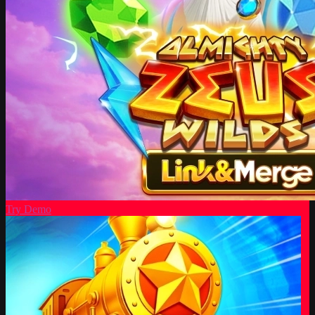
Try Demo