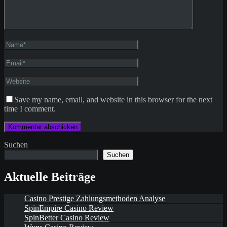
Save my name, email, and website in this browser for the next
time I comment.
Suchen
Suchen
Aktuelle Beiträge
Casino Prestige Zahlungsmethoden Analyse
SpinEmpire Casino Review
SpinBetter Casino Review