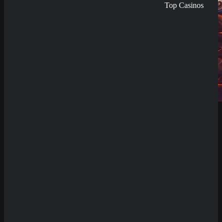
Top Casinos
Try Demo
Schreibe einen Kommentar
Deine E-Mail-Adresse wird nicht
veröffentlicht.
Erforderliche Felder sind mit
*
markiert