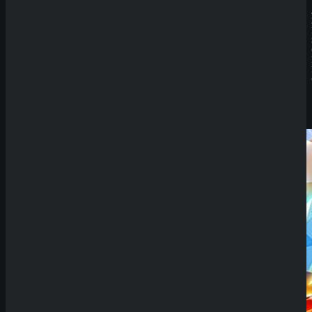
Having issues with
Lucky Pinball
?
Submit
Click here to play online slots for real money.
Try Our Featured Games