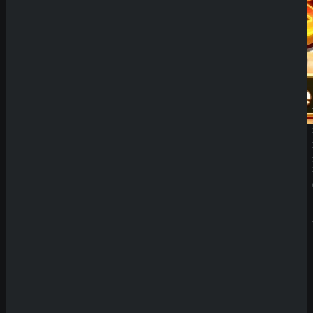
Try Demo