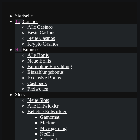
Startseite
Casinos
Alle Casinos
Beste Casinos
Neue Casinos
Krypto Casinos
Bonuses
Alle Bonis
Neue Bonis
Boni ohne Einzahlung
Einzahlungsbonus
Exclusive Bonus
Cashback
Freiwetten
Slots
Neue Slots
Alle Entwickler
Beliebte Entwickler
Gamomat
Merkur
Microgaming
NetEnt
NoLimit