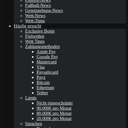
eSports-News
Fußball-News
Gesetzgebung-News
Wett-News
Wett-Tipps
Häufig gesucht
Exclusive Bonis
Freiwetten
Wett Tipps
Zahlungsmethoden
Apple Pay
Google Pay
Mastercard
Visa
Paysafecard
Payz
Bitcoin
Ethereum
Tether
Limits
Nicht eingeschränkt
90.000€ pro Monat
80.000€ pro Monat
20.000€ pro Monat
Sprachen