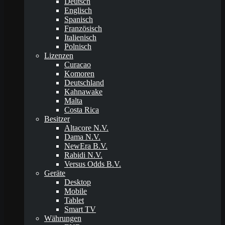
Deutsch
Englisch
Spanisch
Französisch
Italienisch
Polnisch
Lizenzen
Curacao
Komoren
Deutschland
Kahnawake
Malta
Costa Rica
Besitzer
Altacore N.V.
Dama N.V.
NewEra B.V.
Rabidi N.V.
Versus Odds B.V.
Geräte
Desktop
Mobile
Tablet
Smart TV
Währungen