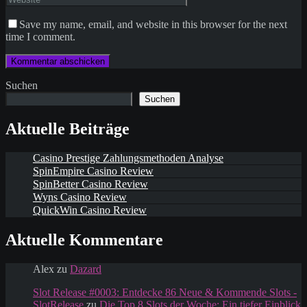
Save my name, email, and website in this browser for the next
time I comment.
Suchen
Suchen
Aktuelle Beiträge
Casino Prestige Zahlungsmethoden Analyse
SpinEmpire Casino Review
SpinBetter Casino Review
Wyns Casino Review
QuickWin Casino Review
Aktuelle Kommentare
Alex
zu
Dazard
Slot Release #0003: Entdecke 86 Neue & Kommende Slots -
SlotRelease
zu
Die Top 8 Slots der Woche: Ein tiefer Einblick