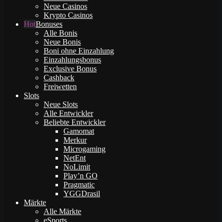
Neue Casinos
Krypto Casinos
Bonuses
Alle Bonis
Neue Bonis
Boni ohne Einzahlung
Einzahlungsbonus
Exclusive Bonus
Cashback
Freiwetten
Slots
Neue Slots
Alle Entwickler
Beliebte Entwickler
Gamomat
Merkur
Microgaming
NetEnt
NoLimit
Play’n GO
Pragmatic
YGGDrasil
Märkte
Alle Märkte
eSports