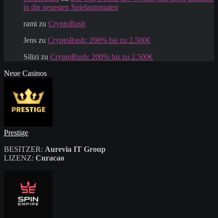
in die neuesten Spielautomaten
rami
zu
CryptoRush
Jens
zu
CryptoRush: 200% bis zu 2.500€
Silizi
zu
CryptoRush: 200% bis zu 2.500€
Neue Casinos
Prestige
BESITZER:
Aurevia IT Group
LIZENZ:
Curacao