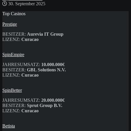
30. September 2025
Top Casinos
Prestige
BESITZER:
Aurevia IT Group
LIZENZ:
Curacao
SpinEmpire
JAHRESUMSATZ:
10.000.000€
BESITZER:
GBL Solutions N.V.
LIZENZ:
Curacao
SpinBetter
JAHRESUMSATZ:
20.000.000€
BESITZER:
Sprut Group B.V.
LIZENZ:
Curacao
Betista