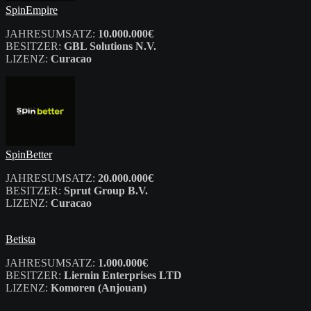
SpinEmpire
JAHRESUMSATZ:
10.000.000€
BESITZER:
GBL Solutions N.V.
LIZENZ:
Curacao
SpinBetter
JAHRESUMSATZ:
20.000.000€
BESITZER:
Sprut Group B.V.
LIZENZ:
Curacao
Betista
JAHRESUMSATZ:
1.000.000€
BESITZER:
Liernin Enterprises LTD
LIZENZ:
Komoren (Anjouan)