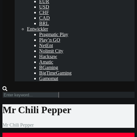
EUR
USD
CHF
CAD
BRL
Entwickler
Pragmatic Play
Play’n GO
NetEnt
Nolimit City
Hacksaw
Amatic
BGaming
BigTimeGaming
Gamomat
Mr Chili Pepper
Mr Chili Pepper