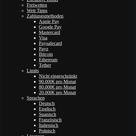
Freiwetten
Wett Tipps
Zahlungsmethoden
Apple Pay
Google Pay
Mastercard
Visa
Paysafecard
Payz
Bitcoin
Ethereum
Tether
Limits
Nicht eingeschränkt
90.000€ pro Monat
80.000€ pro Monat
20.000€ pro Monat
Sprachen
Deutsch
Englisch
Spanisch
Französisch
Italienisch
Polnisch