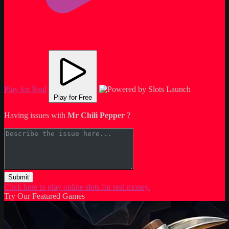
Play for Real
Play for Free
Having issues with
Mr Chili Pepper
?
Submit
Click here to play online slots for real money.
Try Our Featured Games