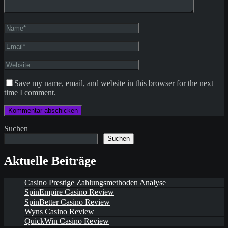
Save my name, email, and website in this browser for the next
time I comment.
Suchen
Suchen
Aktuelle Beiträge
Casino Prestige Zahlungsmethoden Analyse
SpinEmpire Casino Review
SpinBetter Casino Review
Wyns Casino Review
QuickWin Casino Review