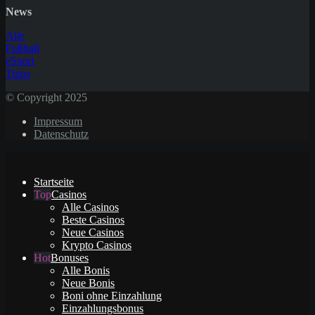
News
Alle
Fußball
eSport
Tipps
© Copyright 2025
Impressum
Datenschutz
Startseite
Casinos
Alle Casinos
Beste Casinos
Neue Casinos
Krypto Casinos
Bonuses
Alle Bonis
Neue Bonis
Boni ohne Einzahlung
Einzahlungsbonus