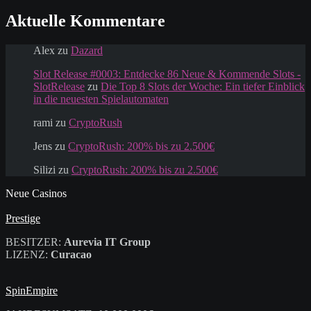
Aktuelle Kommentare
Alex
zu
Dazard
Slot Release #0003: Entdecke 86 Neue & Kommende Slots -
SlotRelease
zu
Die Top 8 Slots der Woche: Ein tiefer Einblick
in die neuesten Spielautomaten
rami
zu
CryptoRush
Jens
zu
CryptoRush: 200% bis zu 2.500€
Silizi
zu
CryptoRush: 200% bis zu 2.500€
Neue Casinos
Prestige
BESITZER:
Aurevia IT Group
LIZENZ:
Curacao
SpinEmpire