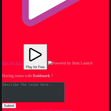
Play for Real
Play for Free
Having issues with
Raidmark
?
Submit
Click here to play online slots for real money.