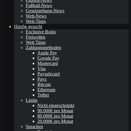
eSports-News
Fußball-News
Gesetzgebung-News
Wett-News
Wett-Tipps
Häufig gesucht
Exclusive Bonis
Freiwetten
Wett Tipps
Zahlungsmethoden
Apple Pay
Google Pay
Mastercard
Visa
Paysafecard
Payz
Bitcoin
Ethereum
Tether
Limits
Nicht eingeschränkt
90.000€ pro Monat
80.000€ pro Monat
20.000€ pro Monat
Sprachen