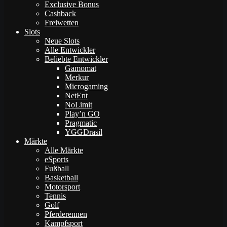
Exclusive Bonus
Cashback
Freiwetten
Slots
Neue Slots
Alle Entwickler
Beliebte Entwickler
Gamomat
Merkur
Microgaming
NetEnt
NoLimit
Play’n GO
Pragmatic
YGGDrasil
Märkte
Alle Märkte
eSports
Fußball
Basketball
Motorsport
Tennis
Golf
Pferderennen
Kampfsport