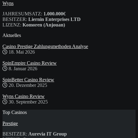
Wyns
JAHRESUMSATZ:
1.000.000€
BESITZER:
Liernin Enterprises LTD
LIZENZ:
Komoren (Anjouan)
Aktuelles
Casino Prestige Zahlungsmethoden Analyse
18. Mai 2026
SpinEmpire Casino Review
8. Januar 2026
SpinBetter Casino Review
20. Dezember 2025
Wyns Casino Review
30. September 2025
Top Casinos
Prestige
BESITZER:
Aurevia IT Group