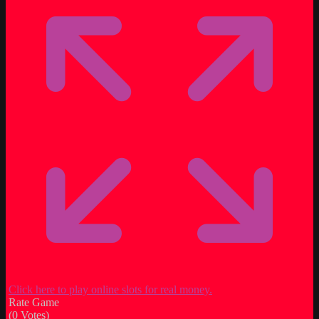
Click here to play online slots for real money.
Rate Game
(
0
Votes)