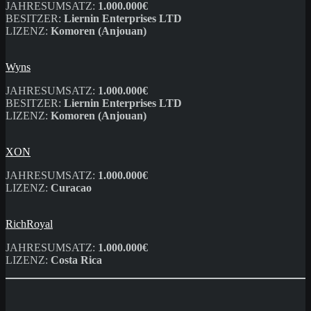
JAHRESUMSATZ:
1.000.000€
BESITZER:
Liernin Enterprises LTD
LIZENZ:
Komoren (Anjouan)
Wyns
JAHRESUMSATZ:
1.000.000€
BESITZER:
Liernin Enterprises LTD
LIZENZ:
Komoren (Anjouan)
XON
JAHRESUMSATZ:
1.000.000€
LIZENZ:
Curacao
RichRoyal
JAHRESUMSATZ:
1.000.000€
LIZENZ:
Costa Rica