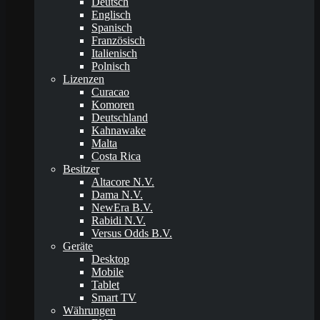
Deutsch
Englisch
Spanisch
Französisch
Italienisch
Polnisch
Lizenzen
Curacao
Komoren
Deutschland
Kahnawake
Malta
Costa Rica
Besitzer
Altacore N.V.
Dama N.V.
NewEra B.V.
Rabidi N.V.
Versus Odds B.V.
Geräte
Desktop
Mobile
Tablet
Smart TV
Währungen