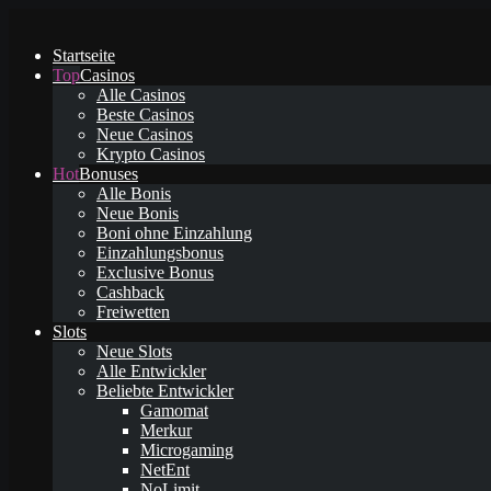
Startseite
Casinos
Alle Casinos
Beste Casinos
Neue Casinos
Krypto Casinos
Bonuses
Alle Bonis
Neue Bonis
Boni ohne Einzahlung
Einzahlungsbonus
Exclusive Bonus
Cashback
Freiwetten
Slots
Neue Slots
Alle Entwickler
Beliebte Entwickler
Gamomat
Merkur
Microgaming
NetEnt
NoLimit