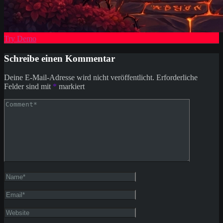
Try Demo
Schreibe einen Kommentar
Deine E-Mail-Adresse wird nicht veröffentlicht.
Erforderliche
Felder sind mit
*
markiert