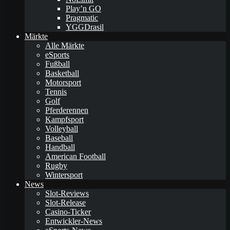
Play’n GO
Pragmatic
YGGDrasil
Märkte
Alle Märkte
eSports
Fußball
Basketball
Motorsport
Tennis
Golf
Pferderennen
Kampfsport
Volleyball
Baseball
Handball
American Football
Rugby
Wintersport
News
Slot-Reviews
Slot-Release
Casino-Ticker
Entwickler-News