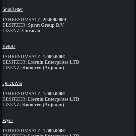
SpinBetter
JAHRESUMSATZ:
20.000.000€
BESITZER:
Sprut Group B.V.
LIZENZ:
Curacao
Betista
JAHRESUMSATZ:
1.000.000€
BESITZER:
Liernin Enterprises LTD
LIZENZ:
Komoren (Anjouan)
QuickWin
JAHRESUMSATZ:
1.000.000€
BESITZER:
Liernin Enterprises LTD
LIZENZ:
Komoren (Anjouan)
Wyns
JAHRESUMSATZ:
1.000.000€