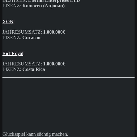
BESITZER:
Liernin Enterprises LTD
LIZENZ:
Komoren (Anjouan)
XON
JAHRESUMSATZ:
1.000.000€
LIZENZ:
Curacao
RichRoyal
JAHRESUMSATZ:
1.000.000€
LIZENZ:
Costa Rica
Glücksspiel kann süchtig machen.