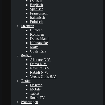
Deutsch
Englisch
Spanisch
Französisch
Italienisch
Polnisch
Lizenzen
Curacao
Komoren
Deutschland
Kahnawake
Malta
Costa Rica
Besitzer
Altacore N.V.
Dama N.V.
NewEra B.V.
Rabidi N.V.
Versus Odds B.V.
Geräte
Desktop
Mobile
Tablet
Smart TV
Währungen