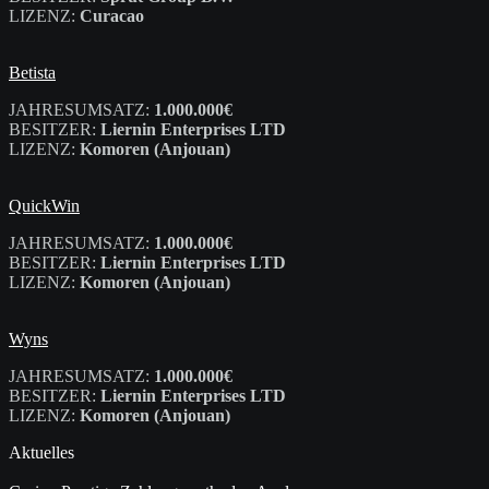
LIZENZ:
Curacao
Betista
JAHRESUMSATZ:
1.000.000€
BESITZER:
Liernin Enterprises LTD
LIZENZ:
Komoren (Anjouan)
QuickWin
JAHRESUMSATZ:
1.000.000€
BESITZER:
Liernin Enterprises LTD
LIZENZ:
Komoren (Anjouan)
Wyns
JAHRESUMSATZ:
1.000.000€
BESITZER:
Liernin Enterprises LTD
LIZENZ:
Komoren (Anjouan)
Aktuelles