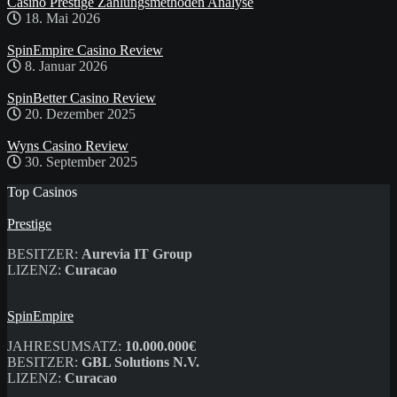
Casino Prestige Zahlungsmethoden Analyse
18. Mai 2026
SpinEmpire Casino Review
8. Januar 2026
SpinBetter Casino Review
20. Dezember 2025
Wyns Casino Review
30. September 2025
Top Casinos
Prestige
BESITZER:
Aurevia IT Group
LIZENZ:
Curacao
SpinEmpire
JAHRESUMSATZ:
10.000.000€
BESITZER:
GBL Solutions N.V.
LIZENZ:
Curacao