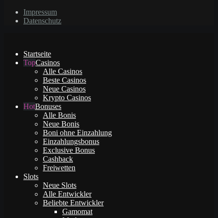
Impressum
Datenschutz
Startseite
Casinos
Alle Casinos
Beste Casinos
Neue Casinos
Krypto Casinos
Bonuses
Alle Bonis
Neue Bonis
Boni ohne Einzahlung
Einzahlungsbonus
Exclusive Bonus
Cashback
Freiwetten
Slots
Neue Slots
Alle Entwickler
Beliebte Entwickler
Gamomat