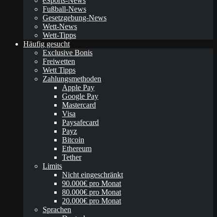
eSports-News
Fußball-News
Gesetzgebung-News
Wett-News
Wett-Tipps
Häufig gesucht
Exclusive Bonis
Freiwetten
Wett Tipps
Zahlungsmethoden
Apple Pay
Google Pay
Mastercard
Visa
Paysafecard
Payz
Bitcoin
Ethereum
Tether
Limits
Nicht eingeschränkt
90.000€ pro Monat
80.000€ pro Monat
20.000€ pro Monat
Sprachen