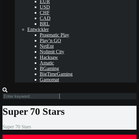
EUR
USD
CHF
CAD
BRL
Entwickler
Pragmatic Play
Play’n GO
NetEnt
Nolimit City
Hacksaw
Amatic
BGaming
BigTimeGaming
Gamomat
Super 70 Stars
Super 70 Stars