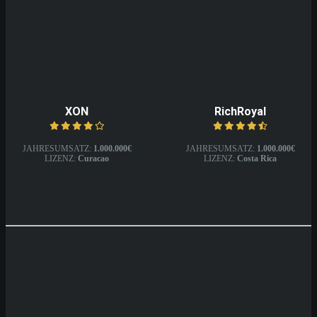
XON
RichRoyal
JAHRESUMSATZ:
1.000.000€
JAHRESUMSATZ:
1.000.000€
LIZENZ:
Curacao
LIZENZ:
Costa Rica