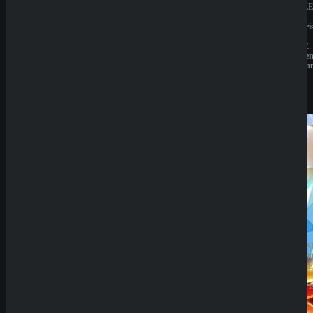
BESITZER:
BESITZE
Sprut
Liernin
Group
Enterpri
B.V.
LTD
LIZENZ:
LIZENZ:
Curacao
Komore
(Anjoua
Submit
Click here to play online slots for real money.
Try Our Featured Games
QuickWin
Wyns
JAHRESUMSATZ:
JAHRES
1.000.000€
1.000.00
BESITZER:
BESITZE
Liernin
Liernin
Enterprises
Enterpri
LTD
LTD
LIZENZ:
LIZENZ: