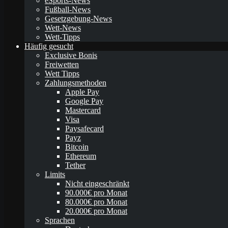
eSports-News
Fußball-News
Gesetzgebung-News
Wett-News
Wett-Tipps
Häufig gesucht
Exclusive Bonis
Freiwetten
Wett Tipps
Zahlungsmethoden
Apple Pay
Google Pay
Mastercard
Visa
Paysafecard
Payz
Bitcoin
Ethereum
Tether
Limits
Nicht eingeschränkt
90.000€ pro Monat
80.000€ pro Monat
20.000€ pro Monat
Sprachen