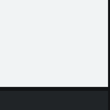
Suchen
Suchen
Aktuelle Beiträge