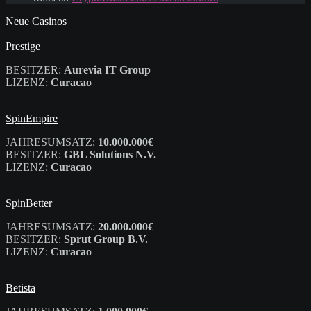
Neue Casinos
Prestige
BESITZER:
Aurevia IT Group
LIZENZ:
Curacao
SpinEmpire
JAHRESUMSATZ:
10.000.000€
BESITZER:
GBL Solutions N.V.
LIZENZ:
Curacao
SpinBetter
JAHRESUMSATZ:
20.000.000€
BESITZER:
Sprut Group B.V.
LIZENZ:
Curacao
Betista