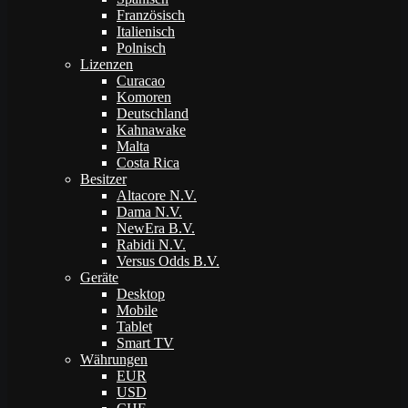
Französisch
Italienisch
Polnisch
Lizenzen
Curacao
Komoren
Deutschland
Kahnawake
Malta
Costa Rica
Besitzer
Altacore N.V.
Dama N.V.
NewEra B.V.
Rabidi N.V.
Versus Odds B.V.
Geräte
Desktop
Mobile
Tablet
Smart TV
Währungen
EUR
USD