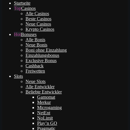
Startseite
Casinos
Alle Casinos
Beste Casinos
Neue Casinos
Krypto Casinos
Bonuses
Alle Bonis
Neue Bonis
Boni ohne Einzahlung
Einzahlungsbonus
Exclusive Bonus
Cashback
Freiwetten
Slots
Neue Slots
Alle Entwickler
Beliebte Entwickler
Gamomat
Merkur
Microgaming
NetEnt
NoLimit
Play’n GO
Pragmatic