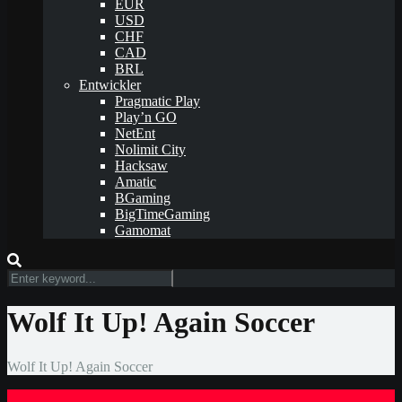
EUR
USD
CHF
CAD
BRL
Entwickler
Pragmatic Play
Play’n GO
NetEnt
Nolimit City
Hacksaw
Amatic
BGaming
BigTimeGaming
Gamomat
Wolf It Up! Again Soccer
Wolf It Up! Again Soccer