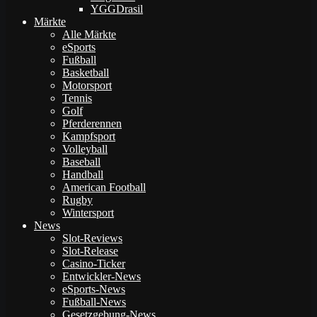
YGGDrasil
Märkte
Alle Märkte
eSports
Fußball
Basketball
Motorsport
Tennis
Golf
Pferderennen
Kampfsport
Volleyball
Baseball
Handball
American Football
Rugby
Wintersport
News
Slot-Reviews
Slot-Release
Casino-Ticker
Entwickler-News
eSports-News
Fußball-News
Gesetzgebung-News