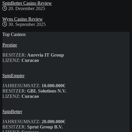
SpinBetter Casino Review
20. Dezember 2025
Wyns Casino Review
30. September 2025
Top Casinos
Prestige
BESITZER:
Aurevia IT Group
LIZENZ:
Curacao
SpinEmpire
JAHRESUMSATZ:
10.000.000€
BESITZER:
GBL Solutions N.V.
LIZENZ:
Curacao
SpinBetter
JAHRESUMSATZ:
20.000.000€
BESITZER:
Sprut Group B.V.