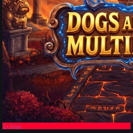
Try Demo