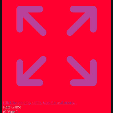
Click here to play online slots for real money.
Rate Game
(
0
Votes)