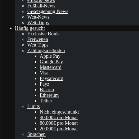
eSports-News
Fußball-News
Gesetzgebung-News
Wett-News
Wett-Tipps
Häufig gesucht
Exclusive Bonis
Freiwetten
Wett Tipps
Zahlungsmethoden
Apple Pay
Google Pay
Mastercard
Visa
Paysafecard
Payz
Bitcoin
Ethereum
Tether
Limits
Nicht eingeschränkt
90.000€ pro Monat
80.000€ pro Monat
20.000€ pro Monat
Sprachen