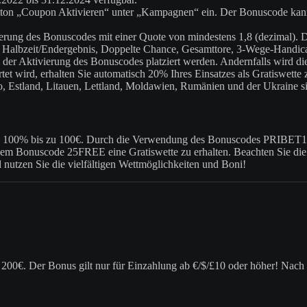
ton „Coupon Aktivieren“ unter „Kampagnen“ ein. Der Bonuscode kann 
ivierung des Bonuscodes mit einer Quote von mindestens 1,8 (dezimal). D
, Halbzeit/Endergebnis, Doppelte Chance, Gesamttore, 3-Wege-Handicap
h der Aktivierung des Bonuscodes platziert werden. Andernfalls wird d
tet wird, erhalten Sie automatisch 20% Ihres Einsatzes als Gratiswette 
so, Estland, Litauen, Lettland, Moldawien, Rumänien und der Ukraine 
n 100% bis zu 100€. Durch die Verwendung des Bonuscodes PRIBET100
dem Bonuscode 25FREE eine Gratiswette zu erhalten. Beachten Sie di
d nutzen Sie die vielfältigen Wettmöglichkeiten und Boni!
0€. Der Bonus gilt nur für Einzahlung ab €/$/£10 oder höher! Nach E