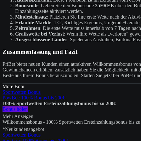
Bonuscode
: Geben Sie den Bonuscode
25FREE
über den But
Einzahlungsseite aktiviert werden.
Mindesteinsatz
: Platzieren Sie Ihre erste Wette nach der Akt
Erlaubte Märkte
: 1×2, Richtiges Ergebnis, Ungerade/Gerade
Zeitrahmen
: Die erste Wette muss innerhalb von 7 Tagen nac
Gratiswette bei Verlust
: Wenn Ihre Wette als „verloren“ gewer
Ausgeschlossene Länder
: Spieler aus Australien, Burkina Fa
Zusammenfassung und Fazit
PriBet bietet neuen Kunden einen attraktiven Willkommensbonus vo
Gewinnchancen erhöhen. Zusätzlich haben Sie die Möglichkeit, mit 
Beste aus Ihrem Bonus herauszuholen. Starten Sie jetzt bei PriBet un
More Boni
Sportwetten Bonus
PowBet: 100% Bonus bis 200€!
100% Sportwetten Ersteinzahlungsbonus bis zu 200€
Bonus holen
Mehr Anzeigen
Willkommensbonus - 100% Sportwetten Ersteinzahlungsbonus bis zu 20
*Neukundenangebot
Sportwetten Bonus
Sportaza: 100% Bonus bis 200€!