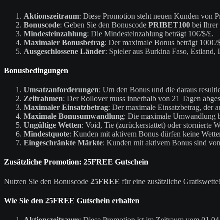
Aktionszeitraum
: Diese Promotion steht neuen Kunden von Pr
Bonuscode
: Geben Sie den Bonuscode
PRIBET100
bei Ihrer
Mindesteinzahlung
: Die Mindesteinzahlung beträgt 10€/$/£.
Maximaler Bonusbetrag
: Der maximale Bonus beträgt 100€/$
Ausgeschlossene Länder
: Spieler aus Burkina Faso, Estland
Bonusbedingungen
Umsatzanforderungen
: Um den Bonus und die daraus result
Zeitrahmen
: Der Rollover muss innerhalb von 21 Tagen abges
Maximaler Einsatzbetrag
: Der maximale Einsatzbetrag, der 
Maximale Bonusumwandlung
: Die maximale Umwandlung be
Ungültige Wetten
: Void, Tie (zurückerstattet) oder storniert
Mindestquote
: Kunden mit aktivem Bonus dürfen keine Wetten 
Eingeschränkte Märkte
: Kunden mit aktivem Bonus sind v
Zusätzliche Promotion: 25FREE Gutschein
Nutzen Sie den Bonuscode
25FREE
für eine zusätzliche Gratiswette
Wie Sie den 25FREE Gutschein erhalten
Aktionszeitraum
: Diese Promotion ist im Zeitraum vom 01.04