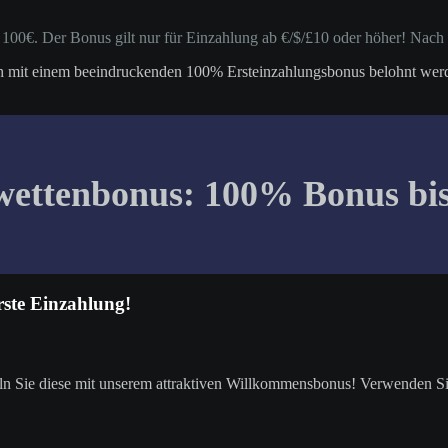
0€. Der Bonus gilt nur für Einzahlung ab €/$/£10 oder höher! Nach E
h mit einem beeindruckenden 100% Ersteinzahlungsbonus belohnt werden
wettenbonus: 100% Bonus bis
rste Einzahlung!
eln Sie diese mit unserem attraktiven Willkommensbonus! Verwenden 