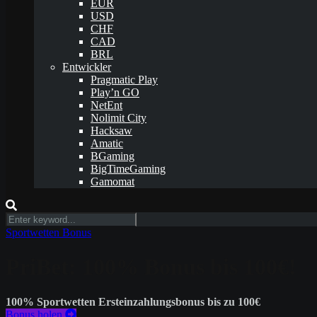
EUR
USD
CHF
CAD
BRL
Entwickler
Pragmatic Play
Play’n GO
NetEnt
Nolimit City
Hacksaw
Amatic
BGaming
BigTimeGaming
Gamomat
Sportwetten Bonus
PriBet: 100% Bonus bis 100€!
100% Sportwetten Ersteinzahlungsbonus bis zu 100€
Bonus holen