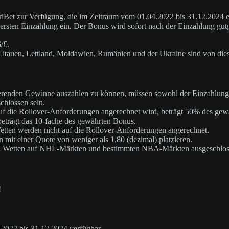
iBet zur Verfügung, die im Zeitraum vom 01.04.2022 bis 31.12.2024 er
 ersten Einzahlung ein. Der Bonus wird sofort nach der Einzahlung gut
/£.
, Litauen, Lettland, Moldawien, Rumänien und der Ukraine sind von die
ierenden Gewinne auszahlen zu können, müssen sowohl der Einzahlungs
chlossen sein.
auf die Rollover-Anforderungen angerechnet wird, beträgt 50% des ge
trägt das 10-fache des gewährten Bonus.
e Wetten werden nicht auf die Rollover-Anforderungen angerechnet.
mit einer Quote von weniger als 1,80 (dezimal) platzieren.
on Wetten auf NHL-Märkten und bestimmten NBA-Märkten ausgeschlos
!
.2022 bis 31.12.2024 verfügbar.