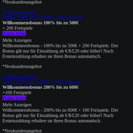
*Neukundenangebot
Einzahlungsbonus
Betista: 100% bis zu 500€ + 200 Freispiele
Willkommensbonus 100% bis zu 500€
+ 200 Freispiele
Bonus holen
Mehr Anzeigen
Willkommensbonus - 100% bis zu 500€ + 200 Freispiele. Der
Bonus gilt nur für Einzahlung ab €/$/£20 oder höher! Nach
Ersteinzahlung erhalten sie ihren Bonus automatisch.
*Neukundenangebot
Einzahlungsbonus
XON: 200% bis zu 600€ + 100 Freispiele
Willkommensbonus 200% bis zu 600€
+100 Freispiele
Bonus holen
Mehr Anzeigen
Willkommensbonus - 200% bis zu 600€ + 100 Freispiele. Der
Bonus gilt nur für Einzahlung ab €/$/£20 oder höher! Nach
Ersteinzahlung erhalten sie ihren Bonus automatisch.
*Neukundenangebot