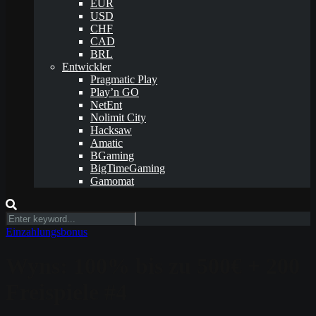
EUR
USD
CHF
CAD
BRL
Entwickler
Pragmatic Play
Play’n GO
NetEnt
Nolimit City
Hacksaw
Amatic
BGaming
BigTimeGaming
Gamomat
Einzahlungsbonus
Wyns: 100% bis zu 500€ + 200
Freispiele #4