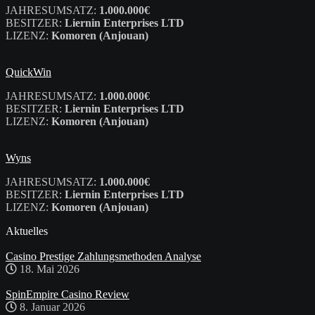
JAHRESUMSATZ:
1.000.000€
BESITZER:
Liernin Enterprises LTD
LIZENZ:
Komoren (Anjouan)
QuickWin
JAHRESUMSATZ:
1.000.000€
BESITZER:
Liernin Enterprises LTD
LIZENZ:
Komoren (Anjouan)
Wyns
JAHRESUMSATZ:
1.000.000€
BESITZER:
Liernin Enterprises LTD
LIZENZ:
Komoren (Anjouan)
Aktuelles
Casino Prestige Zahlungsmethoden Analyse
18. Mai 2026
SpinEmpire Casino Review
8. Januar 2026