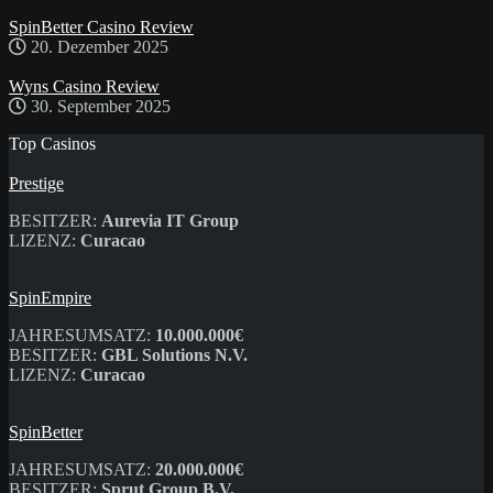
SpinBetter Casino Review
20. Dezember 2025
Wyns Casino Review
30. September 2025
Top Casinos
Prestige
BESITZER:
Aurevia IT Group
LIZENZ:
Curacao
SpinEmpire
JAHRESUMSATZ:
10.000.000€
BESITZER:
GBL Solutions N.V.
LIZENZ:
Curacao
SpinBetter
JAHRESUMSATZ:
20.000.000€
BESITZER:
Sprut Group B.V.