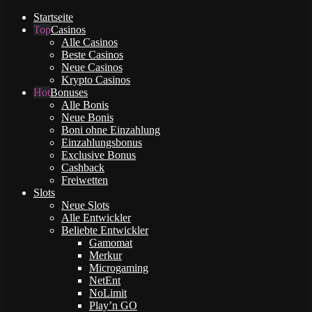
Startseite
Casinos
Alle Casinos
Beste Casinos
Neue Casinos
Krypto Casinos
Bonuses
Alle Bonis
Neue Bonis
Boni ohne Einzahlung
Einzahlungsbonus
Exclusive Bonus
Cashback
Freiwetten
Slots
Neue Slots
Alle Entwickler
Beliebte Entwickler
Gamomat
Merkur
Microgaming
NetEnt
NoLimit
Play’n GO