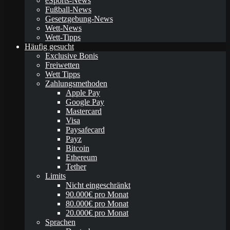
eSports-News
Fußball-News
Gesetzgebung-News
Wett-News
Wett-Tipps
Häufig gesucht
Exclusive Bonis
Freiwetten
Wett Tipps
Zahlungsmethoden
Apple Pay
Google Pay
Mastercard
Visa
Paysafecard
Payz
Bitcoin
Ethereum
Tether
Limits
Nicht eingeschränkt
90.000€ pro Monat
80.000€ pro Monat
20.000€ pro Monat
Sprachen