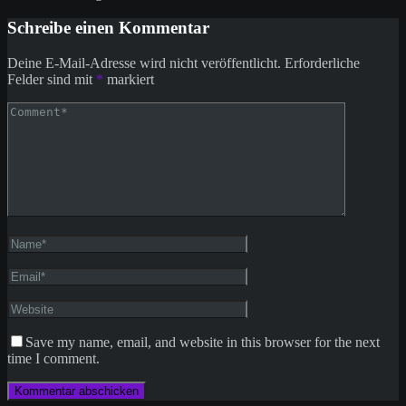
Schreibe einen Kommentar
Deine E-Mail-Adresse wird nicht veröffentlicht.
Erforderliche
Felder sind mit
*
markiert
Save my name, email, and website in this browser for the next
time I comment.