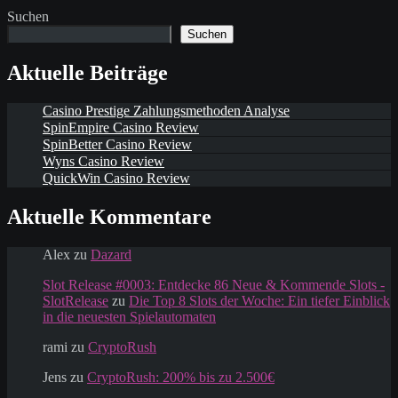
Suchen
Suchen
Aktuelle Beiträge
Casino Prestige Zahlungsmethoden Analyse
SpinEmpire Casino Review
SpinBetter Casino Review
Wyns Casino Review
QuickWin Casino Review
Aktuelle Kommentare
Alex
zu
Dazard
Slot Release #0003: Entdecke 86 Neue & Kommende Slots -
SlotRelease
zu
Die Top 8 Slots der Woche: Ein tiefer Einblick
in die neuesten Spielautomaten
rami
zu
CryptoRush
Jens
zu
CryptoRush: 200% bis zu 2.500€