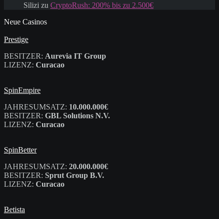
Silizi
zu
CryptoRush: 200% bis zu 2.500€
Neue Casinos
Prestige
BESITZER:
Aurevia IT Group
LIZENZ:
Curacao
SpinEmpire
JAHRESUMSATZ:
10.000.000€
BESITZER:
GBL Solutions N.V.
LIZENZ:
Curacao
SpinBetter
JAHRESUMSATZ:
20.000.000€
BESITZER:
Sprut Group B.V.
LIZENZ:
Curacao
Betista