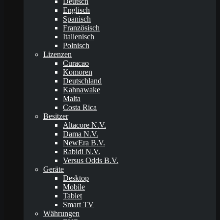
Deutsch
Englisch
Spanisch
Französisch
Italienisch
Polnisch
Lizenzen
Curacao
Komoren
Deutschland
Kahnawake
Malta
Costa Rica
Besitzer
Altacore N.V.
Dama N.V.
NewEra B.V.
Rabidi N.V.
Versus Odds B.V.
Geräte
Desktop
Mobile
Tablet
Smart TV
Währungen