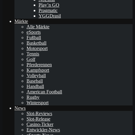
Play’n GO
Pragmatic
YGGDrasil
Märkte
Alle Märkte
eSports
Fußball
Basketball
Motorsport
Tennis
Golf
Pferderennen
Kampfsport
Volleyball
Baseball
Handball
American Football
Rugby
Wintersport
News
Slot-Reviews
Slot-Release
Casino-Ticker
Entwickler-News