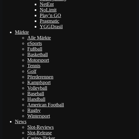
NetEnt
NoLimit
Play’n GO
Pragmatic
YGGDrasil
Märkte
Alle Märkte
eSports
Fußball
Basketball
Motorsport
Tennis
Golf
Pferderennen
Kampfsport
Volleyball
Baseball
Handball
American Football
Rugby
Wintersport
News
Slot-Reviews
Slot-Release
Casino-Ticker