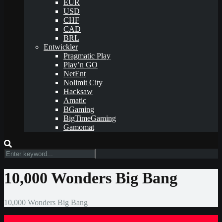
EUR
USD
CHF
CAD
BRL
Entwickler
Pragmatic Play
Play’n GO
NetEnt
Nolimit City
Hacksaw
Amatic
BGaming
BigTimeGaming
Gamomat
10,000 Wonders Big Bang
10,000 Wonders Big Bang