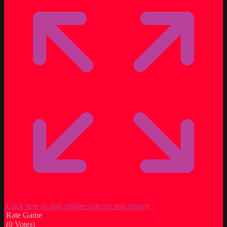
Click here to play online slots for real money.
Rate Game
(
0
Votes)