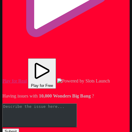
Play for Real
Play for Free
Having issues with
10,000 Wonders Big Bang
?
Submit