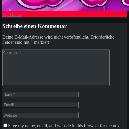
Try Demo
Schreibe einen Kommentar
Deine E-Mail-Adresse wird nicht veröffentlicht.
Erforderliche
Felder sind mit
*
markiert
Save my name, email, and website in this browser for the next