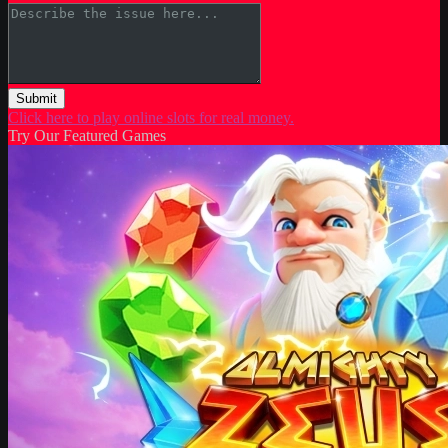
Submit
Click here to play online slots for real money.
Try Our Featured Games