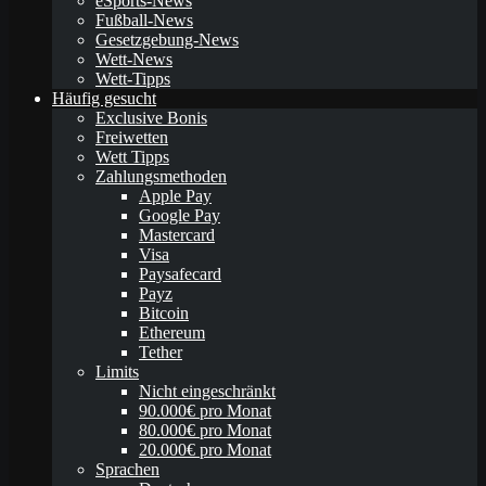
eSports-News
Fußball-News
Gesetzgebung-News
Wett-News
Wett-Tipps
Häufig gesucht
Exclusive Bonis
Freiwetten
Wett Tipps
Zahlungsmethoden
Apple Pay
Google Pay
Mastercard
Visa
Paysafecard
Payz
Bitcoin
Ethereum
Tether
Limits
Nicht eingeschränkt
90.000€ pro Monat
80.000€ pro Monat
20.000€ pro Monat
Sprachen