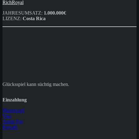
RichRoyal
JAHRESUMSATZ:
1.000.000€
LIZENZ:
Costa Rica
Glücksspiel kann süchtig machen.
Einzahlung
Mastercard
Visa
Apple Pay
Paysafe