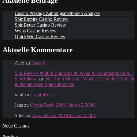
Aktuelle Beiträge
Casino Prestige Zahlungsmethoden Analyse
SpinEmpire Casino Review
SpinBetter Casino Review
Wyns Casino Review
QuickWin Casino Review
Aktuelle Kommentare
Alex
zu
Dazard
Slot Release #0003: Entdecke 86 Neue & Kommende Slots -
SlotRelease
zu
Die Top 8 Slots der Woche: Ein tiefer Einblick
in die neuesten Spielautomaten
rami
zu
CryptoRush
Jens
zu
CryptoRush: 200% bis zu 2.500€
Silizi
zu
CryptoRush: 200% bis zu 2.500€
Neue Casinos
Prestige