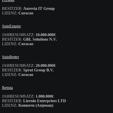
BESITZER:
Aurevia IT Group
LIZENZ:
Curacao
SpinEmpire
JAHRESUMSATZ:
10.000.000€
BESITZER:
GBL Solutions N.V.
LIZENZ:
Curacao
SpinBetter
JAHRESUMSATZ:
20.000.000€
BESITZER:
Sprut Group B.V.
LIZENZ:
Curacao
Betista
JAHRESUMSATZ:
1.000.000€
BESITZER:
Liernin Enterprises LTD
LIZENZ:
Komoren (Anjouan)