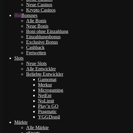
Neue Casinos
Krypto Casinos
Bonuses
Alle Bonis
Neue Bonis
Boni ohne Einzahlung
Einzahlungsbonus
Exclusive Bonus
Cashback
Freiwetten
Slots
Neue Slots
Alle Entwickler
Beliebte Entwickler
Gamomat
Merkur
Microgaming
NetEnt
NoLimit
Play’n GO
Pragmatic
YGGDrasil
Märkte
Alle Märkte
eSports