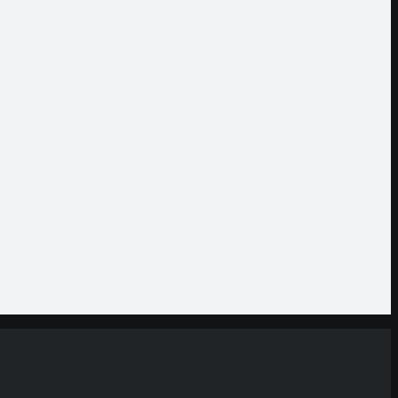
Suchen
Suchen
Aktuelle Beiträge