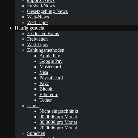
eSports-News
Fußball-News
Gesetzgebung-News
Wett-News
Wett-Tipps
Häufig gesucht
Exclusive Bonis
Freiwetten
Wett Tipps
Zahlungsmethoden
Apple Pay
Google Pay
Mastercard
Visa
Paysafecard
Payz
Bitcoin
Ethereum
Tether
Limits
Nicht eingeschränkt
90.000€ pro Monat
80.000€ pro Monat
20.000€ pro Monat
Sprachen