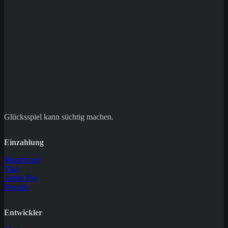
Glücksspiel kann süchtig machen.
Einzahlung
Mastercard
Visa
Apple Pay
Paysafe
Entwickler