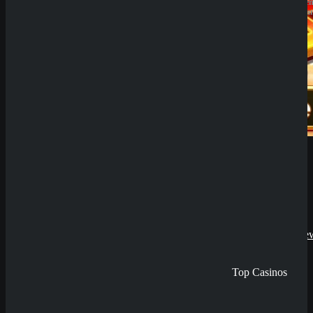
Komoren
Komore
(Anjouan)
(Anjoua
Aktuelles
Casino Prestige
Zahlungsmethoden
Analyse
18. Mai 2026
Try Demo
SpinEmpire Casino
Review
8. Januar 2026
SpinBetter Casino
Review
20. Dezember
2025
Wyns Casino Revie
30. September
2025
Top Casinos