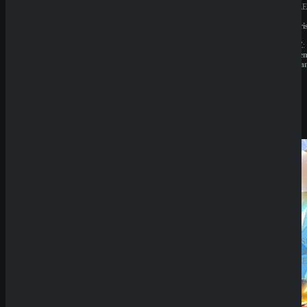
BESITZER:
BESITZE
Sprut
Liernin
Having issues with
Ancient Spark
?
Group
Enterpri
B.V.
LTD
LIZENZ:
LIZENZ:
Curacao
Komore
(Anjoua
Submit
Click here to play online slots for real money.
Try Our Featured Games
QuickWin
Wyns
JAHRESUMSATZ:
JAHRES
1.000.000€
1.000.00
BESITZER:
BESITZE
Liernin
Liernin
Enterprises
Enterpri
LTD
LTD
LIZENZ:
LIZENZ: