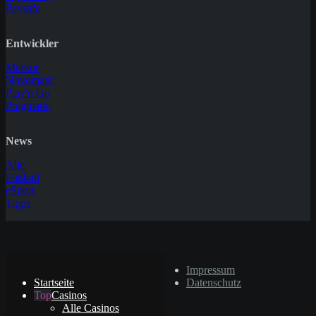
Paysafe
Entwickler
Merkur
Novomatic
Play'n Go
Pragmatic
News
Alle
Fußball
eSport
Tipps
© Copyright 2025
Impressum
Startseite
Datenschutz
Casinos
Alle Casinos