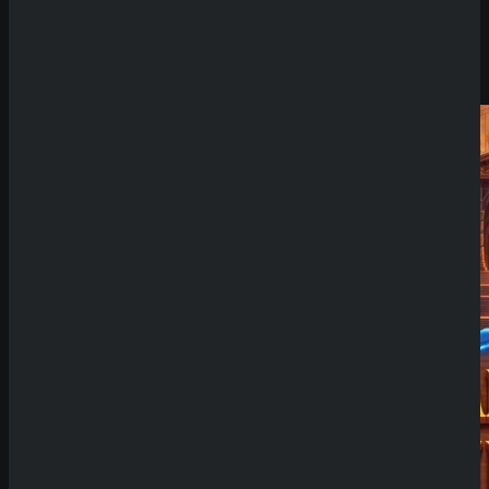
Try Demo