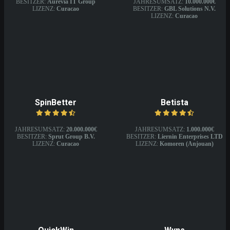
BESITZER:
Aurevia IT Group
JAHRESUMSATZ:
10.000.000€
LIZENZ:
Curacao
BESITZER:
GBL Solutions N.V.
LIZENZ:
Curacao
SpinBetter
Betista
JAHRESUMSATZ:
20.000.000€
JAHRESUMSATZ:
1.000.000€
BESITZER:
Sprut Group B.V.
BESITZER:
Liernin Enterprises LTD
LIZENZ:
Curacao
LIZENZ:
Komoren (Anjouan)