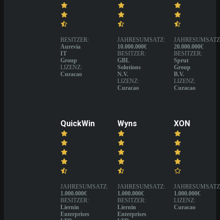
BESITZER:
JAHRESUMSATZ:
JAHRESUMSATZ
Aurevia
10.000.000€
20.000.000€
IT
BESITZER:
BESITZER:
Group
GBL
Sprut
LIZENZ:
Solutions
Group
Curacao
N.V.
B.V.
LIZENZ:
LIZENZ:
Curacao
Curacao
QuickWin
Wyns
XON
JAHRESUMSATZ:
JAHRESUMSATZ:
JAHRESUMSATZ
1.000.000€
1.000.000€
1.000.000€
BESITZER:
BESITZER:
LIZENZ:
Liernin
Liernin
Curacao
Enterprises
Enterprises