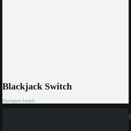
USD
CHF
CAD
BRL
Entwickler
Pragmatic Play
Play’n GO
NetEnt
Nolimit City
Hacksaw
Amatic
BGaming
BigTimeGaming
Gamomat
Blackjack Switch
Blackjack Switch
Suchen
Aktuelle