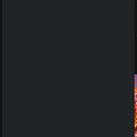
Aktuelles
Casino Prestige
Zahlungsmethoden
Try Demo
Analyse
18. Mai 2026
SpinEmpire Casino
Review
8. Januar 2026
SpinBetter Casino
Review
20. Dezember
2025
Wyns Casino Revie
30. September
2025