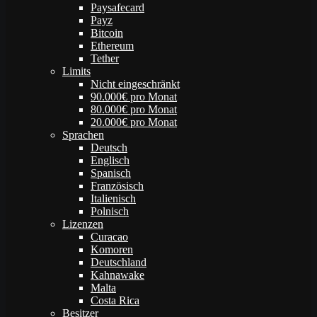
Paysafecard
Payz
Bitcoin
Ethereum
Tether
Limits
Nicht eingeschränkt
90.000€ pro Monat
80.000€ pro Monat
20.000€ pro Monat
Sprachen
Deutsch
Englisch
Spanisch
Französisch
Italienisch
Polnisch
Lizenzen
Curacao
Komoren
Deutschland
Kahnawake
Malta
Costa Rica
Besitzer