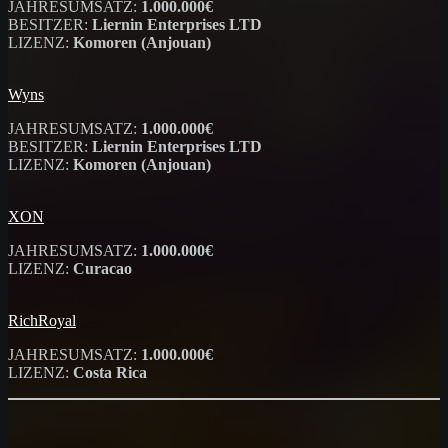
JAHRESUMSATZ:
1.000.000€
BESITZER:
Liernin Enterprises LTD
LIZENZ:
Komoren (Anjouan)
Wyns
JAHRESUMSATZ:
1.000.000€
BESITZER:
Liernin Enterprises LTD
LIZENZ:
Komoren (Anjouan)
XON
JAHRESUMSATZ:
1.000.000€
LIZENZ:
Curacao
RichRoyal
JAHRESUMSATZ:
1.000.000€
LIZENZ:
Costa Rica