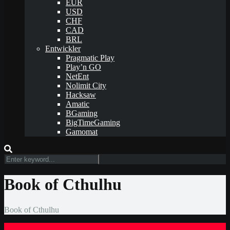
EUR
USD
CHF
CAD
BRL
Entwickler
Pragmatic Play
Play’n GO
NetEnt
Nolimit City
Hacksaw
Amatic
BGaming
BigTimeGaming
Gamomat
Book of Cthulhu
Book of Cthulhu