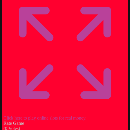
Click here to play online slots for real money.
Rate Game
(
0
Votes)