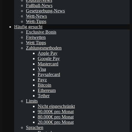
eSports-News
Fußball-News
Gesetzgebung-News
Wett-News
Wett-Tipps
Häufig gesucht
Exclusive Bonis
Freiwetten
Wett Tipps
Zahlungsmethoden
Apple Pay
Google Pay
Mastercard
Visa
Paysafecard
Payz
Bitcoin
Ethereum
Tether
Limits
Nicht eingeschränkt
90.000€ pro Monat
80.000€ pro Monat
20.000€ pro Monat
Sprachen