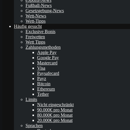
eSports-News
Fußball-News
Gesetzgebung-News
Wett-News
Wett-Tipps
Häufig gesucht
Exclusive Bonis
Freiwetten
Wett Tipps
Zahlungsmethoden
Apple Pay
Google Pay
Mastercard
Visa
Paysafecard
Payz
Bitcoin
Ethereum
Tether
Limits
Nicht eingeschränkt
90.000€ pro Monat
80.000€ pro Monat
20.000€ pro Monat
Sprachen