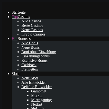
Startseite
Casinos
Alle Casinos
Beste Casinos
Neue Casinos
Krypto Casinos
Bonuses
Alle Bonis
Neue Bonis
Boni ohne Einzahlung
Einzahlungsbonus
Exclusive Bonus
Cashback
Freiwetten
Slots
Neue Slots
Alle Entwickler
Beliebte Entwickler
Gamomat
Merkur
Microgaming
NetEnt
NoLimit