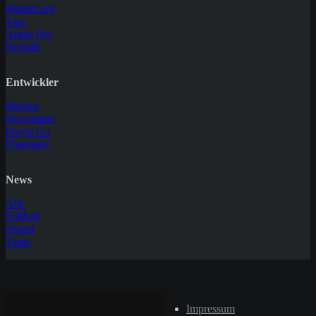
Mastercard
Visa
Apple Pay
Paysafe
Entwickler
Merkur
Novomatic
Play'n Go
Pragmatic
News
Alle
Fußball
eSport
Tipps
© Copyright 2025
Impressum