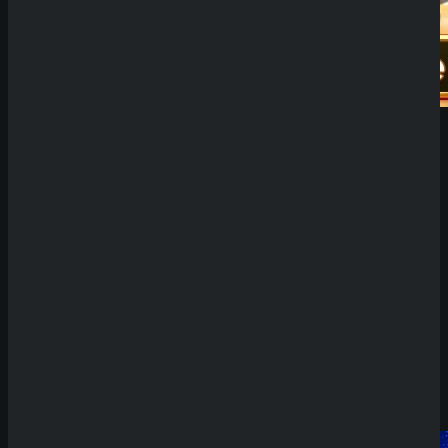
Try Demo
Try Demo