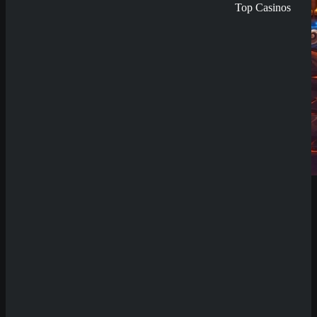
Top Casinos
Try Demo
Schreibe einen Kommentar
Deine E-Mail-Adresse wird nicht
veröffentlicht.
Erforderliche Felder sind mit
*
markiert