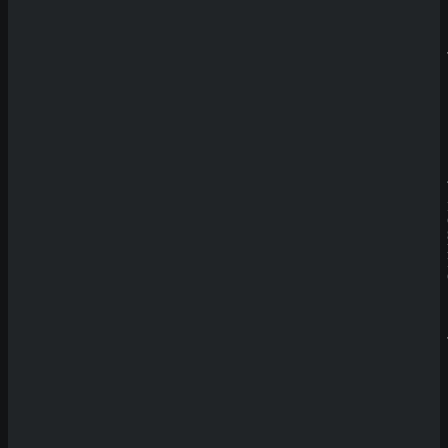
Play for Real