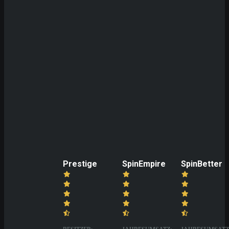
Save my name, email, and website in this
browser for the next time I comment.
Prestige
SpinEmpire
SpinBetter