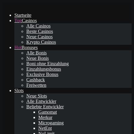
Startseite
Casinos
Alle Casinos
Beste Casinos
Neue Casinos
Krypto Casinos
Bonuses
Alle Bonis
Neue Bonis
Boni ohne Einzahlung
Einzahlungsbonus
Exclusive Bonus
Cashback
Freiwetten
Slots
Neue Slots
Alle Entwickler
Beliebte Entwickler
Gamomat
Merkur
Microgaming
NetEnt
NoLimit