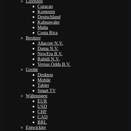
Lizenzen
Curacao
Komoren
Deutschland
Kahnawake
Malta
Costa Rica
Besitzer
Altacore N.V.
Dama N.V.
NewEra B.V.
Rabidi N.V.
Versus Odds B.V.
Geräte
Desktop
Mobile
Tablet
Smart TV
Währungen
EUR
USD
CHF
CAD
BRL
Entwickler