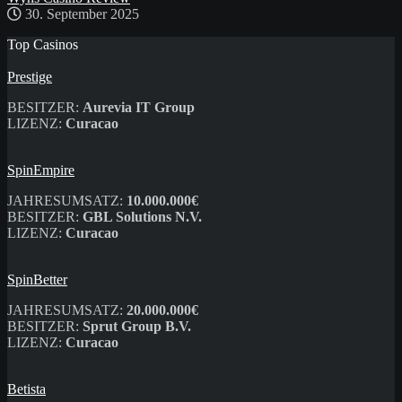
30. September 2025
Top Casinos
Prestige
BESITZER:
Aurevia IT Group
LIZENZ:
Curacao
SpinEmpire
JAHRESUMSATZ:
10.000.000€
BESITZER:
GBL Solutions N.V.
LIZENZ:
Curacao
SpinBetter
JAHRESUMSATZ:
20.000.000€
BESITZER:
Sprut Group B.V.
LIZENZ:
Curacao
Betista