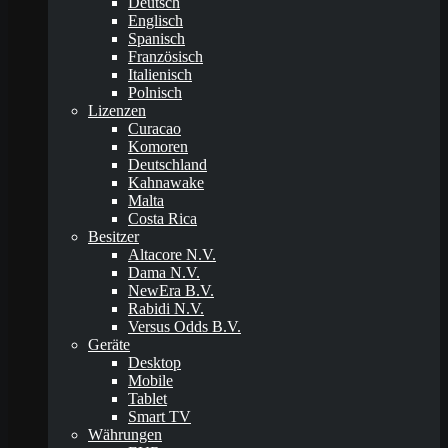
Deutsch
Englisch
Spanisch
Französisch
Italienisch
Polnisch
Lizenzen
Curacao
Komoren
Deutschland
Kahnawake
Malta
Costa Rica
Besitzer
Altacore N.V.
Dama N.V.
NewEra B.V.
Rabidi N.V.
Versus Odds B.V.
Geräte
Desktop
Mobile
Tablet
Smart TV
Währungen