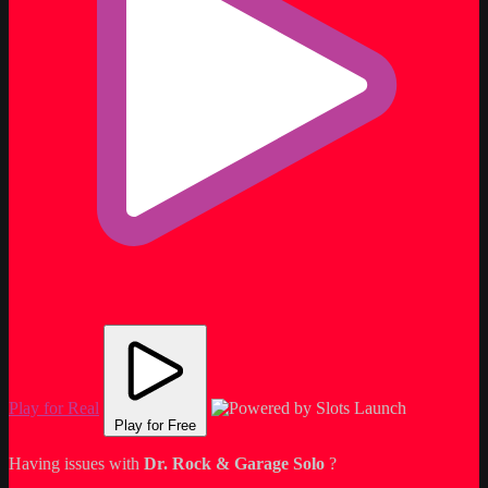
Play for Real
Play for Free
Having issues with
Dr. Rock & Garage Solo
?