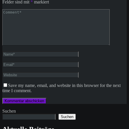
Felder sind mit
*
markiert
Save my name, email, and website in this browser for the next
time I comment.
Suchen
Suchen