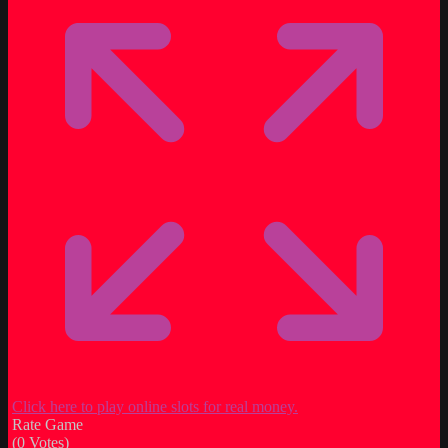
Click here to play online slots for real money.
Rate Game
(
0
Votes)