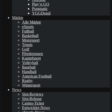
Play’n GO
Pragmatic
YGGDrasil
Märkte
Alle Märkte
eSports
Fußball
Basketball
Motorsport
Tennis
Golf
Pferderennen
Kampfsport
Volleyball
Baseball
Handball
American Football
Rugby
Wintersport
News
Slot-Reviews
Slot-Release
Casino-Ticker
Entwickler-News