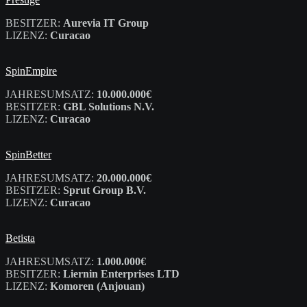
BESITZER:
Aurevia IT Group
LIZENZ:
Curacao
SpinEmpire
JAHRESUMSATZ:
10.000.000€
BESITZER:
GBL Solutions N.V.
LIZENZ:
Curacao
SpinBetter
JAHRESUMSATZ:
20.000.000€
BESITZER:
Sprut Group B.V.
LIZENZ:
Curacao
Betista
JAHRESUMSATZ:
1.000.000€
BESITZER:
Liernin Enterprises LTD
LIZENZ:
Komoren (Anjouan)