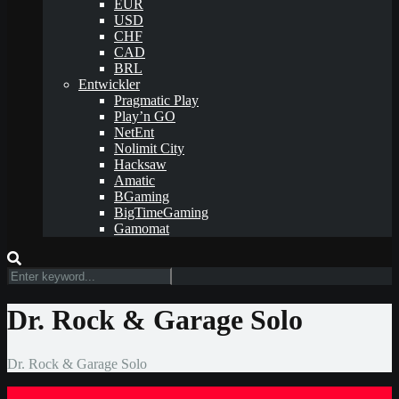
EUR
USD
CHF
CAD
BRL
Entwickler
Pragmatic Play
Play’n GO
NetEnt
Nolimit City
Hacksaw
Amatic
BGaming
BigTimeGaming
Gamomat
Dr. Rock & Garage Solo
Dr. Rock & Garage Solo