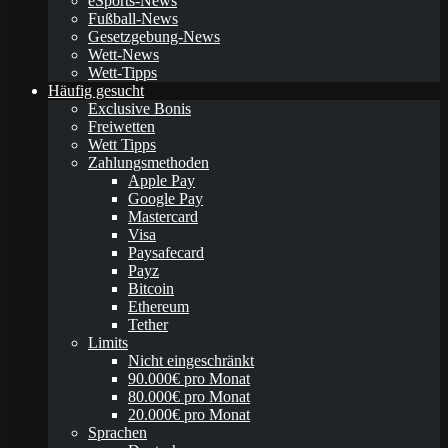
eSports-News
Fußball-News
Gesetzgebung-News
Wett-News
Wett-Tipps
Häufig gesucht
Exclusive Bonis
Freiwetten
Wett Tipps
Zahlungsmethoden
Apple Pay
Google Pay
Mastercard
Visa
Paysafecard
Payz
Bitcoin
Ethereum
Tether
Limits
Nicht eingeschränkt
90.000€ pro Monat
80.000€ pro Monat
20.000€ pro Monat
Sprachen