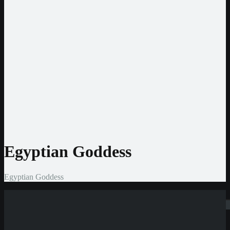
USD
CHF
CAD
BRL
Entwickler
Pragmatic Play
Play’n GO
NetEnt
Nolimit City
Hacksaw
Amatic
BGaming
BigTimeGaming
Gamomat
Egyptian Goddess
Egyptian Goddess
Suchen