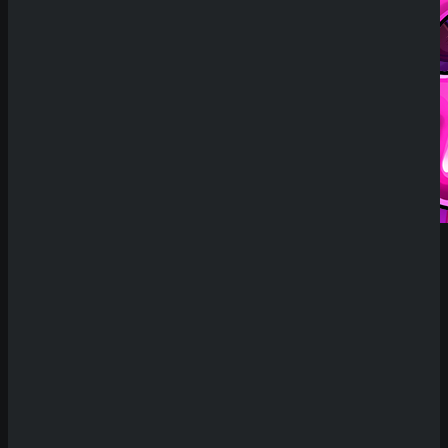
Try Demo
Schreibe einen Kommentar
Deine E-Mail-Adresse wird nicht veröffentlicht.
Erforderliche Felder sind mit
*
markiert