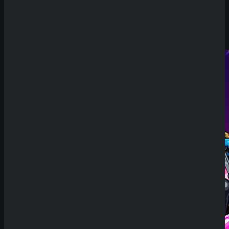
Try Demo