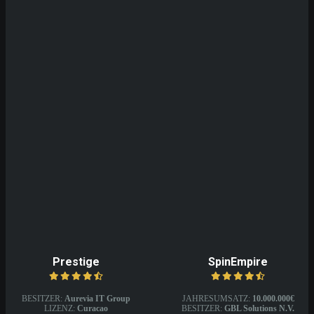
Save my name, email, and website in this
browser for the next time I comment.
Prestige
SpinEmpire
BESITZER:
Aurevia IT Group
JAHRESUMSATZ:
10.000.000€
LIZENZ:
Curacao
BESITZER:
GBL Solutions N.V.