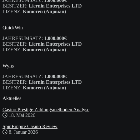
JAHRESUMSATZ:
1.000.000€
BESITZER:
Liernin Enterprises LTD
LIZENZ:
Komoren (Anjouan)
QuickWin
JAHRESUMSATZ:
1.000.000€
BESITZER:
Liernin Enterprises LTD
LIZENZ:
Komoren (Anjouan)
Wyns
JAHRESUMSATZ:
1.000.000€
BESITZER:
Liernin Enterprises LTD
LIZENZ:
Komoren (Anjouan)
Aktuelles
Casino Prestige Zahlungsmethoden Analyse
18. Mai 2026
SpinEmpire Casino Review
8. Januar 2026