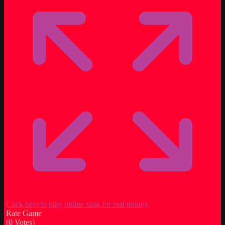
Click here to play online slots for real money.
Rate Game
(
0
Votes)