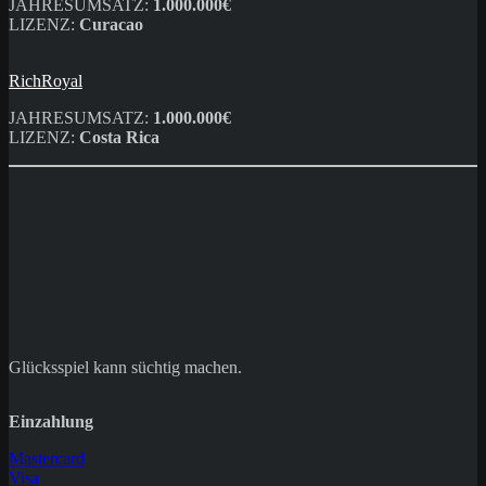
JAHRESUMSATZ:
1.000.000€
LIZENZ:
Curacao
RichRoyal
JAHRESUMSATZ:
1.000.000€
LIZENZ:
Costa Rica
Glücksspiel kann süchtig machen.
Einzahlung
Mastercard
Visa