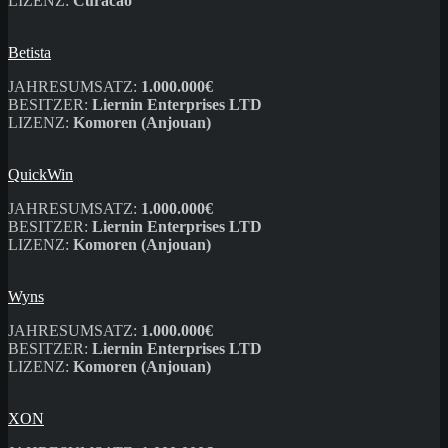
LIZENZ:
Curacao
Betista
JAHRESUMSATZ:
1.000.000€
BESITZER:
Liernin Enterprises LTD
LIZENZ:
Komoren (Anjouan)
QuickWin
JAHRESUMSATZ:
1.000.000€
BESITZER:
Liernin Enterprises LTD
LIZENZ:
Komoren (Anjouan)
Wyns
JAHRESUMSATZ:
1.000.000€
BESITZER:
Liernin Enterprises LTD
LIZENZ:
Komoren (Anjouan)
XON