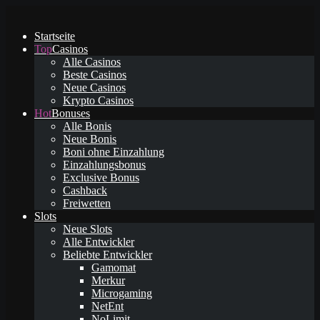
Startseite
Casinos
Alle Casinos
Beste Casinos
Neue Casinos
Krypto Casinos
Bonuses
Alle Bonis
Neue Bonis
Boni ohne Einzahlung
Einzahlungsbonus
Exclusive Bonus
Cashback
Freiwetten
Slots
Neue Slots
Alle Entwickler
Beliebte Entwickler
Gamomat
Merkur
Microgaming
NetEnt
NoLimit