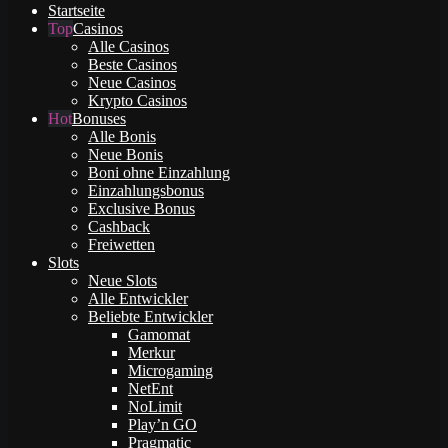
Startseite
Casinos
Alle Casinos
Beste Casinos
Neue Casinos
Krypto Casinos
Bonuses
Alle Bonis
Neue Bonis
Boni ohne Einzahlung
Einzahlungsbonus
Exclusive Bonus
Cashback
Freiwetten
Slots
Neue Slots
Alle Entwickler
Beliebte Entwickler
Gamomat
Merkur
Microgaming
NetEnt
NoLimit
Play’n GO
Pragmatic