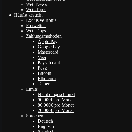
Wett-News
Wett-Tipps
Häufig gesucht
Exclusive Bonis
Freiwetten
Wett Tipps
Zahlungsmethoden
Apple Pay
Google Pay
Mastercard
Visa
Paysafecard
Payz
Bitcoin
Ethereum
Tether
Limits
Nicht eingeschränkt
90.000€ pro Monat
80.000€ pro Monat
20.000€ pro Monat
Sprachen
Deutsch
Englisch
Spanisch