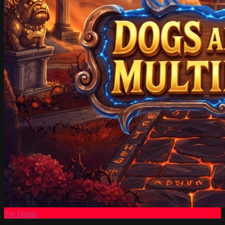
Try Demo