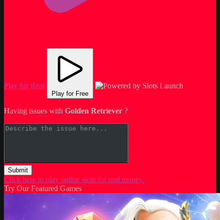
Play for Real
Play for Free
Having issues with
Golden Retriever
?
Submit
Click here to play online slots for real money.
Try Our Featured Games