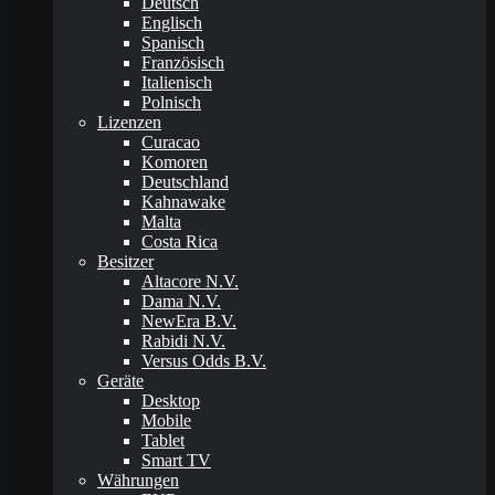
Deutsch
Englisch
Spanisch
Französisch
Italienisch
Polnisch
Lizenzen
Curacao
Komoren
Deutschland
Kahnawake
Malta
Costa Rica
Besitzer
Altacore N.V.
Dama N.V.
NewEra B.V.
Rabidi N.V.
Versus Odds B.V.
Geräte
Desktop
Mobile
Tablet
Smart TV
Währungen