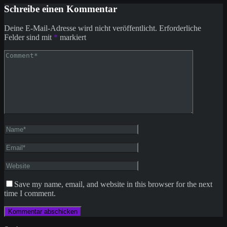
Schreibe einen Kommentar
Deine E-Mail-Adresse wird nicht veröffentlicht.
Erforderliche
Felder sind mit
*
markiert
Save my name, email, and website in this browser for the next
time I comment.