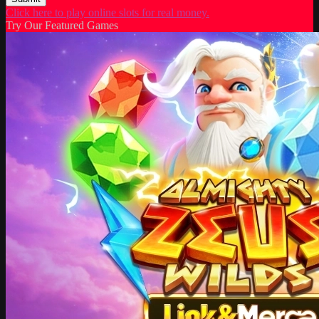
Click here to play online slots for real money.
Try Our Featured Games