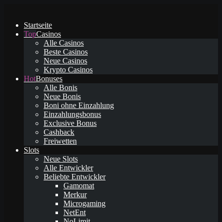
Startseite
Casinos
Alle Casinos
Beste Casinos
Neue Casinos
Krypto Casinos
Bonuses
Alle Bonis
Neue Bonis
Boni ohne Einzahlung
Einzahlungsbonus
Exclusive Bonus
Cashback
Freiwetten
Slots
Neue Slots
Alle Entwickler
Beliebte Entwickler
Gamomat
Merkur
Microgaming
NetEnt
NoLimit