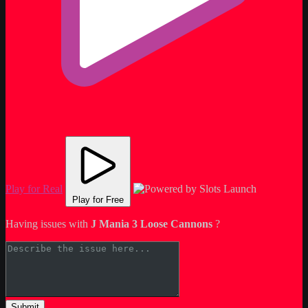
Play for Real
Play for Free
Having issues with
J Mania 3 Loose Cannons
?
Submit