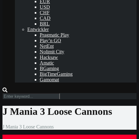
EUR
USD
CHF
CAD
BRL
Entwickler
Pragmatic Play
Play’n GO
NetEnt
Nolimit City
Hacksaw
Amatic
BGaming
BigTimeGaming
Gamomat
J Mania 3 Loose Cannons
J Mania 3 Loose Cannons