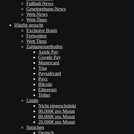
Fußball-News
Gesetzgebung-News
Wett-News
Wett-Tipps
Häufig gesucht
Exclusive Bonis
Freiwetten
Wett Tipps
Zahlungsmethoden
Apple Pay
Google Pay
Mastercard
Visa
Paysafecard
Payz
Bitcoin
Ethereum
Tether
Limits
Nicht eingeschränkt
90.000€ pro Monat
80.000€ pro Monat
20.000€ pro Monat
Sprachen
Deutsch