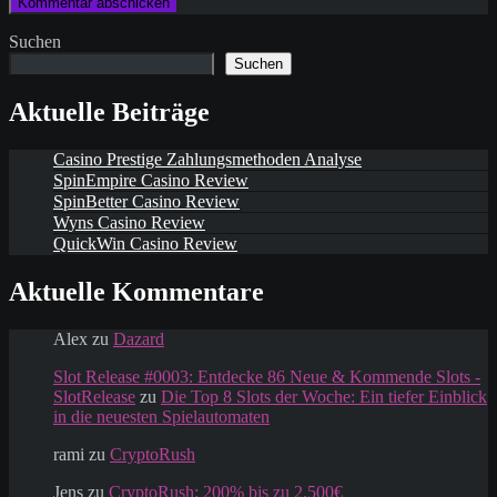
Suchen
Suchen
Aktuelle Beiträge
Casino Prestige Zahlungsmethoden Analyse
SpinEmpire Casino Review
SpinBetter Casino Review
Wyns Casino Review
QuickWin Casino Review
Aktuelle Kommentare
Alex
zu
Dazard
Slot Release #0003: Entdecke 86 Neue & Kommende Slots -
SlotRelease
zu
Die Top 8 Slots der Woche: Ein tiefer Einblick
in die neuesten Spielautomaten
rami
zu
CryptoRush
Jens
zu
CryptoRush: 200% bis zu 2.500€