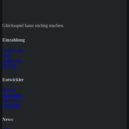
Glücksspiel kann süchtig machen.
Einzahlung
Mastercard
Visa
Apple Pay
Paysafe
Entwickler
Merkur
Novomatic
Play'n Go
Pragmatic
News