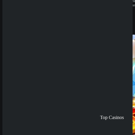
Komoren
Komore
(Anjouan)
(Anjoua
Submit
Click here to play online slots for real money.
Try Our Featured Games
Aktuelles
Casino Prestige
Zahlungsmethoden
Analyse
18. Mai 2026
SpinEmpire Casino
Review
8. Januar 2026
SpinBetter Casino
Review
20. Dezember
2025
Wyns Casino Revie
30. September
2025
Top Casinos