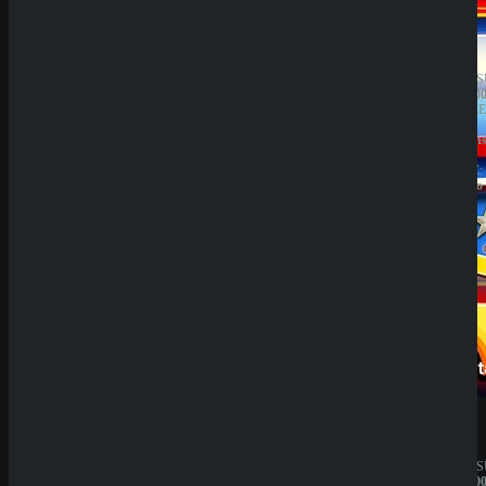
BESITZER:
JAHRES
Aurevia
10.000.0
IT
BESITZE
Group
GBL
LIZENZ:
Solution
Curacao
N.V.
LIZENZ:
Curacao
SpinBetter
Betist
JAHRESUMSATZ:
JAHRES
20.000.000€
1.000.00