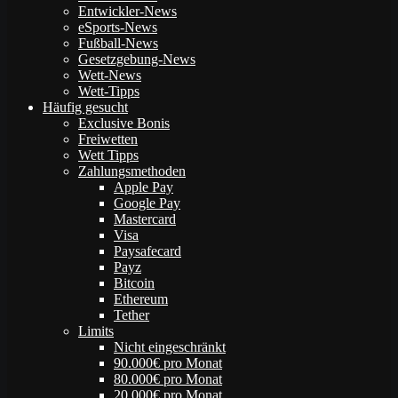
Entwickler-News
eSports-News
Fußball-News
Gesetzgebung-News
Wett-News
Wett-Tipps
Häufig gesucht
Exclusive Bonis
Freiwetten
Wett Tipps
Zahlungsmethoden
Apple Pay
Google Pay
Mastercard
Visa
Paysafecard
Payz
Bitcoin
Ethereum
Tether
Limits
Nicht eingeschränkt
90.000€ pro Monat
80.000€ pro Monat
20.000€ pro Monat