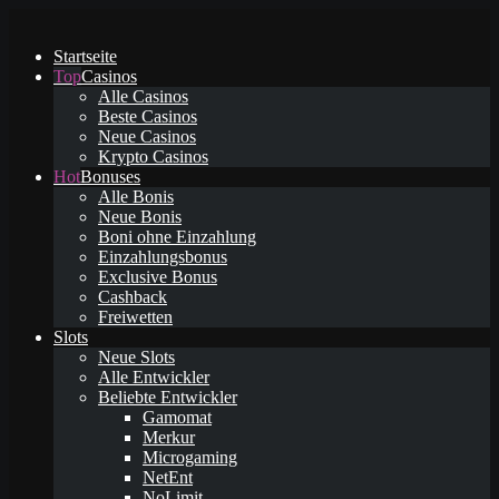
Startseite
Casinos
Alle Casinos
Beste Casinos
Neue Casinos
Krypto Casinos
Bonuses
Alle Bonis
Neue Bonis
Boni ohne Einzahlung
Einzahlungsbonus
Exclusive Bonus
Cashback
Freiwetten
Slots
Neue Slots
Alle Entwickler
Beliebte Entwickler
Gamomat
Merkur
Microgaming
NetEnt
NoLimit