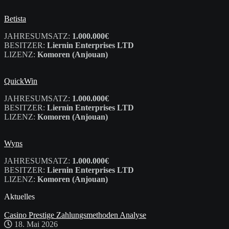
Betista
JAHRESUMSATZ:
1.000.000€
BESITZER:
Liernin Enterprises LTD
LIZENZ:
Komoren (Anjouan)
QuickWin
JAHRESUMSATZ:
1.000.000€
BESITZER:
Liernin Enterprises LTD
LIZENZ:
Komoren (Anjouan)
Wyns
JAHRESUMSATZ:
1.000.000€
BESITZER:
Liernin Enterprises LTD
LIZENZ:
Komoren (Anjouan)
Aktuelles
Casino Prestige Zahlungsmethoden Analyse
18. Mai 2026