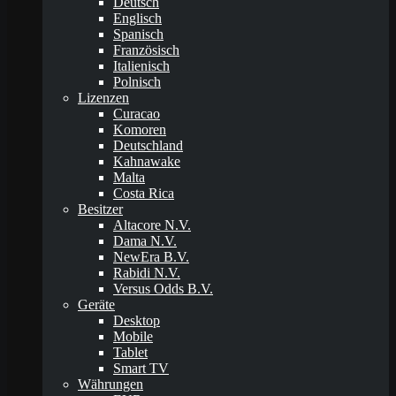
Deutsch
Englisch
Spanisch
Französisch
Italienisch
Polnisch
Lizenzen
Curacao
Komoren
Deutschland
Kahnawake
Malta
Costa Rica
Besitzer
Altacore N.V.
Dama N.V.
NewEra B.V.
Rabidi N.V.
Versus Odds B.V.
Geräte
Desktop
Mobile
Tablet
Smart TV
Währungen