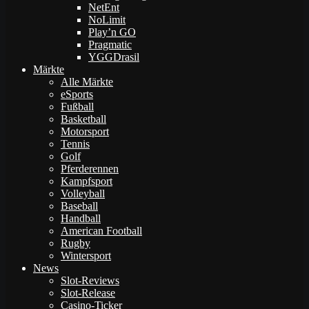
NetEnt
NoLimit
Play’n GO
Pragmatic
YGGDrasil
Märkte
Alle Märkte
eSports
Fußball
Basketball
Motorsport
Tennis
Golf
Pferderennen
Kampfsport
Volleyball
Baseball
Handball
American Football
Rugby
Wintersport
News
Slot-Reviews
Slot-Release
Casino-Ticker