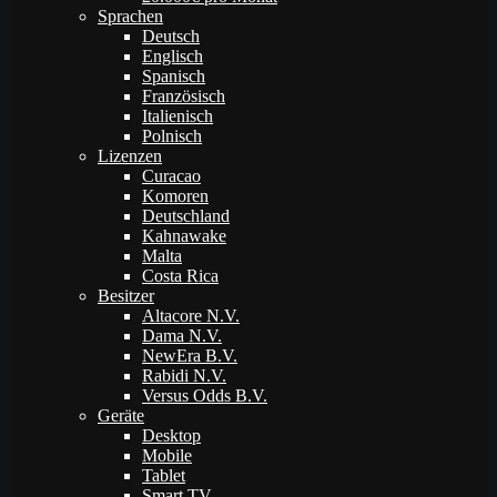
Sprachen
Deutsch
Englisch
Spanisch
Französisch
Italienisch
Polnisch
Lizenzen
Curacao
Komoren
Deutschland
Kahnawake
Malta
Costa Rica
Besitzer
Altacore N.V.
Dama N.V.
NewEra B.V.
Rabidi N.V.
Versus Odds B.V.
Geräte
Desktop
Mobile
Tablet
Smart TV