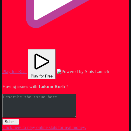
Play for Real
Play for Free
Having issues with
Lokum Rush
?
Submit
Click here to play online slots for real money.