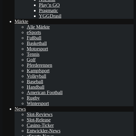
Play’n GO
Pragmatic
YGGDrasil
Märkte
Alle Märkte
eSports
Fußball
Basketball
Motorsport
Tennis
Golf
Pferderennen
Kampfsport
Volleyball
Baseball
Handball
American Football
Rugby
Wintersport
News
Slot-Reviews
Slot-Release
Casino-Ticker
Entwickler-News