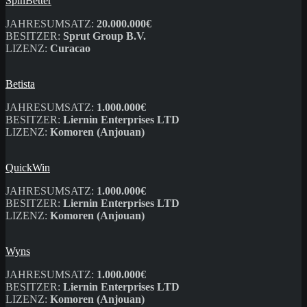
SpinBetter
JAHRESUMSATZ:
20.000.000€
BESITZER:
Sprut Group B.V.
LIZENZ:
Curacao
Betista
JAHRESUMSATZ:
1.000.000€
BESITZER:
Liernin Enterprises LTD
LIZENZ:
Komoren (Anjouan)
QuickWin
JAHRESUMSATZ:
1.000.000€
BESITZER:
Liernin Enterprises LTD
LIZENZ:
Komoren (Anjouan)
Wyns
JAHRESUMSATZ:
1.000.000€
BESITZER:
Liernin Enterprises LTD
LIZENZ:
Komoren (Anjouan)