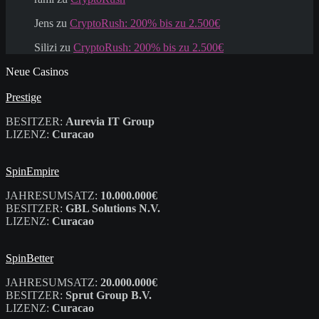
Jens
zu
CryptoRush: 200% bis zu 2.500€
Silizi
zu
CryptoRush: 200% bis zu 2.500€
Neue Casinos
Prestige
BESITZER:
Aurevia IT Group
LIZENZ:
Curacao
SpinEmpire
JAHRESUMSATZ:
10.000.000€
BESITZER:
GBL Solutions N.V.
LIZENZ:
Curacao
SpinBetter
JAHRESUMSATZ:
20.000.000€
BESITZER:
Sprut Group B.V.
LIZENZ:
Curacao