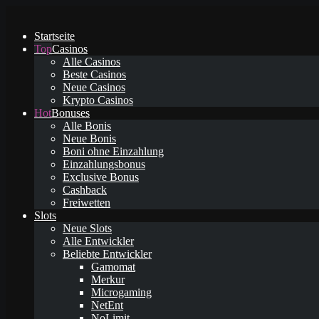
Startseite
Casinos
Alle Casinos
Beste Casinos
Neue Casinos
Krypto Casinos
Bonuses
Alle Bonis
Neue Bonis
Boni ohne Einzahlung
Einzahlungsbonus
Exclusive Bonus
Cashback
Freiwetten
Slots
Neue Slots
Alle Entwickler
Beliebte Entwickler
Gamomat
Merkur
Microgaming
NetEnt
NoLimit