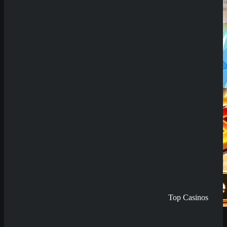
Komoren
Komore
(Anjouan)
(Anjoua
Aktuelles
Casino Prestige
Zahlungsmethoden
Analyse
18. Mai 2026
SpinEmpire Casino
Review
8. Januar 2026
SpinBetter Casino
Review
20. Dezember
2025
Wyns Casino Revie
30. September
2025
Top Casinos
Try Demo