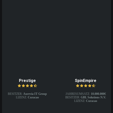
Save my name, email, and website in this
browser for the next time I comment.
Prestige
SpinEmpire
BESITZER:
Aurevia IT Group
JAHRESUMSATZ:
10.000.000€
LIZENZ:
Curacao
BESITZER:
GBL Solutions N.V.
LIZENZ:
Curacao