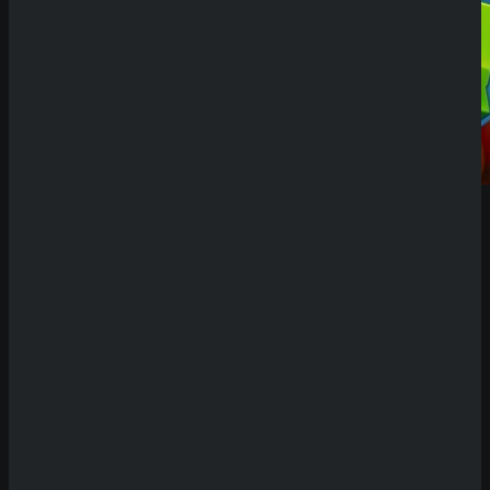
Try Demo
Schreibe einen Kommentar
Deine E-Mail-Adresse wird nicht veröffentlicht.
Erforderliche Felder sind mit
*
markiert