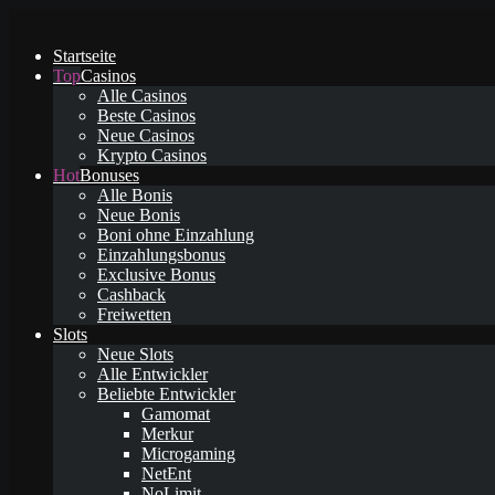
Startseite
Casinos
Alle Casinos
Beste Casinos
Neue Casinos
Krypto Casinos
Bonuses
Alle Bonis
Neue Bonis
Boni ohne Einzahlung
Einzahlungsbonus
Exclusive Bonus
Cashback
Freiwetten
Slots
Neue Slots
Alle Entwickler
Beliebte Entwickler
Gamomat
Merkur
Microgaming
NetEnt
NoLimit