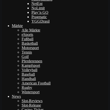
NetEnt
NoLimit
Play’n GO
Pragmatic
YGGDrasil
Märkte
Alle Märkte
eSports
Fußball
Basketball
Motorsport
Tennis
Golf
Pferderennen
Kampfsport
Volleyball
Baseball
Handball
American Football
Rugby
Wintersport
News
Slot-Reviews
Slot-Release
Casino-Ticker