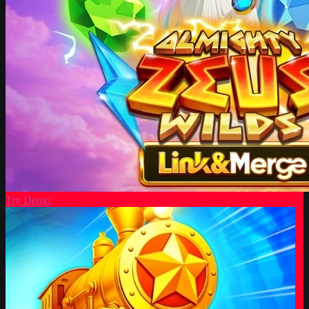
Try Demo