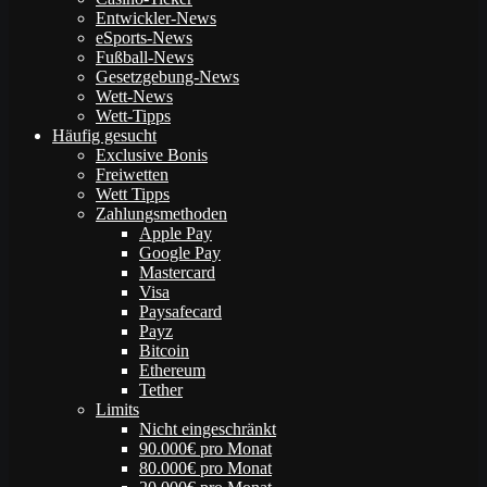
Entwickler-News
eSports-News
Fußball-News
Gesetzgebung-News
Wett-News
Wett-Tipps
Häufig gesucht
Exclusive Bonis
Freiwetten
Wett Tipps
Zahlungsmethoden
Apple Pay
Google Pay
Mastercard
Visa
Paysafecard
Payz
Bitcoin
Ethereum
Tether
Limits
Nicht eingeschränkt
90.000€ pro Monat
80.000€ pro Monat