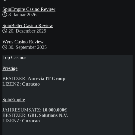
SpinEmpire Casino Review
8. Januar 2026
SpinBetter Casino Review
20. Dezember 2025
Wyns Casino Review
30. September 2025
Top Casinos
Prestige
BESITZER:
Aurevia IT Group
LIZENZ:
Curacao
SpinEmpire
JAHRESUMSATZ:
10.000.000€
BESITZER:
GBL Solutions N.V.
LIZENZ:
Curacao