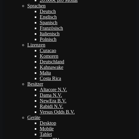
20.000€ pro Monat
Sprachen
Deutsch
Englisch
Spanisch
Französisch
Italienisch
Polnisch
Lizenzen
Curacao
Komoren
Deutschland
Kahnawake
Malta
Costa Rica
Besitzer
Altacore N.V.
Dama N.V.
NewEra B.V.
Rabidi N.V.
Versus Odds B.V.
Geräte
Desktop
Mobile
Tablet