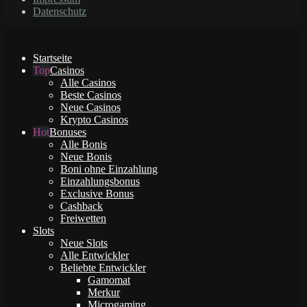
Datenschutz
Startseite
Casinos
Alle Casinos
Beste Casinos
Neue Casinos
Krypto Casinos
Bonuses
Alle Bonis
Neue Bonis
Boni ohne Einzahlung
Einzahlungsbonus
Exclusive Bonus
Cashback
Freiwetten
Slots
Neue Slots
Alle Entwickler
Beliebte Entwickler
Gamomat
Merkur
Microgaming