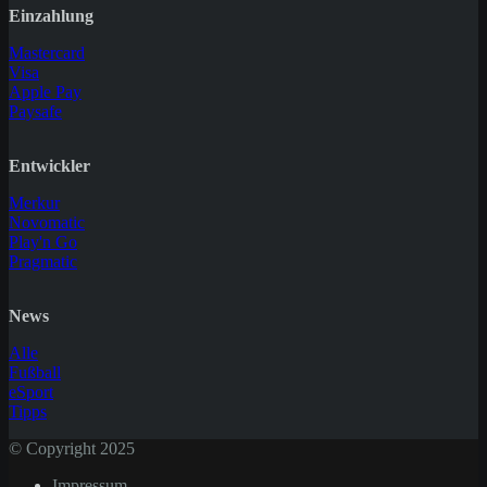
Einzahlung
Mastercard
Visa
Apple Pay
Paysafe
Entwickler
Merkur
Novomatic
Play'n Go
Pragmatic
News
Alle
Fußball
eSport
Tipps
© Copyright 2025
Impressum