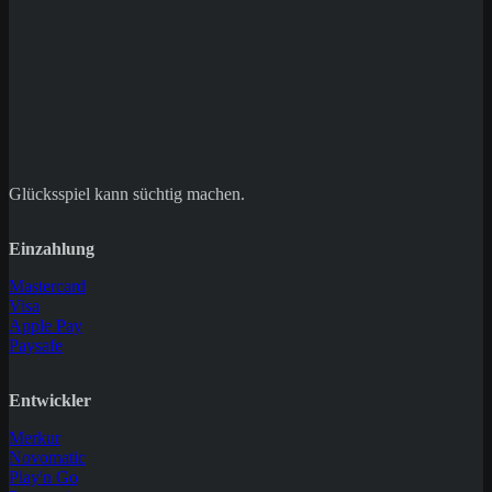
Glücksspiel kann süchtig machen.
Einzahlung
Mastercard
Visa
Apple Pay
Paysafe
Entwickler
Merkur
Novomatic
Play'n Go