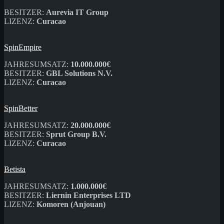
BESITZER:
Aurevia IT Group
LIZENZ:
Curacao
SpinEmpire
JAHRESUMSATZ:
10.000.000€
BESITZER:
GBL Solutions N.V.
LIZENZ:
Curacao
SpinBetter
JAHRESUMSATZ:
20.000.000€
BESITZER:
Sprut Group B.V.
LIZENZ:
Curacao
Betista
JAHRESUMSATZ:
1.000.000€
BESITZER:
Liernin Enterprises LTD
LIZENZ:
Komoren (Anjouan)