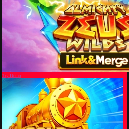
Try Demo