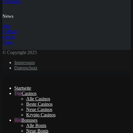
Pragmatic
News
Alle
Fußball
eSport
Tipps
© Copyright 2025
Impressum
Datenschutz
Startseite
Casinos
Alle Casinos
Beste Casinos
Neue Casinos
Krypto Casinos
Bonuses
Alle Bonis
Neue Bonis