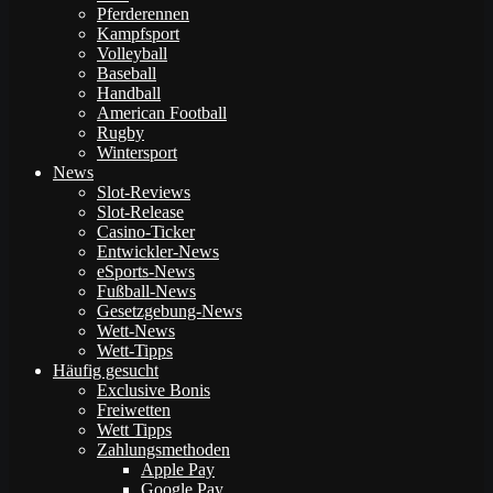
Pferderennen
Kampfsport
Volleyball
Baseball
Handball
American Football
Rugby
Wintersport
News
Slot-Reviews
Slot-Release
Casino-Ticker
Entwickler-News
eSports-News
Fußball-News
Gesetzgebung-News
Wett-News
Wett-Tipps
Häufig gesucht
Exclusive Bonis
Freiwetten
Wett Tipps
Zahlungsmethoden
Apple Pay
Google Pay