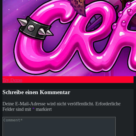
Try Demo
Schreibe einen Kommentar
Deine E-Mail-Adresse wird nicht veröffentlicht.
Erforderliche
Felder sind mit
*
markiert