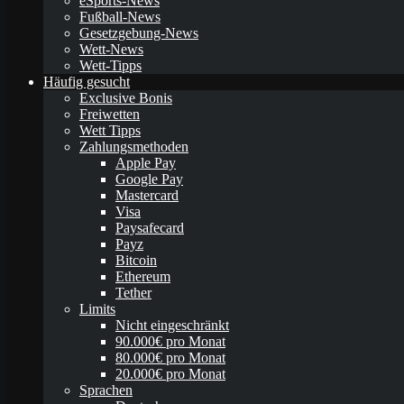
eSports-News
Fußball-News
Gesetzgebung-News
Wett-News
Wett-Tipps
Häufig gesucht
Exclusive Bonis
Freiwetten
Wett Tipps
Zahlungsmethoden
Apple Pay
Google Pay
Mastercard
Visa
Paysafecard
Payz
Bitcoin
Ethereum
Tether
Limits
Nicht eingeschränkt
90.000€ pro Monat
80.000€ pro Monat
20.000€ pro Monat
Sprachen