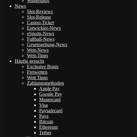
Wintersport
News
Slot-Reviews
Slot-Release
Casino-Ticker
Entwickler-News
eSports-News
Fußball-News
Gesetzgebung-News
Wett-News
Wett-Tipps
Häufig gesucht
Exclusive Bonis
Freiwetten
Wett Tipps
Zahlungsmethoden
Apple Pay
Google Pay
Mastercard
Visa
Paysafecard
Payz
Bitcoin
Ethereum
Tether