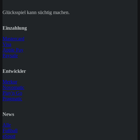
Glücksspiel kann süchtig machen.
Einzahlung
Mastercard
Visa
Apple Pay
Paysafe
Entwickler
Merkur
Novomatic
Play'n Go
Pragmatic
News
Alle
Fußball
eSport