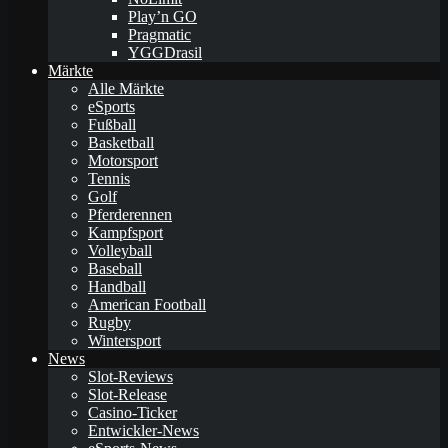
Play’n GO
Pragmatic
YGGDrasil
Märkte
Alle Märkte
eSports
Fußball
Basketball
Motorsport
Tennis
Golf
Pferderennen
Kampfsport
Volleyball
Baseball
Handball
American Football
Rugby
Wintersport
News
Slot-Reviews
Slot-Release
Casino-Ticker
Entwickler-News