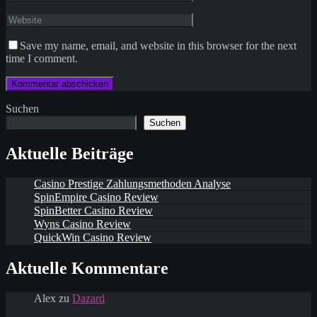
Save my name, email, and website in this browser for the next
time I comment.
Suchen
Suchen
Aktuelle Beiträge
Casino Prestige Zahlungsmethoden Analyse
SpinEmpire Casino Review
SpinBetter Casino Review
Wyns Casino Review
QuickWin Casino Review
Aktuelle Kommentare
Alex
zu
Dazard