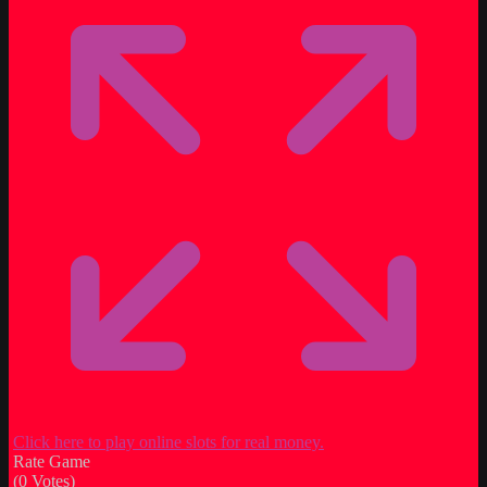
Click here to play online slots for real money.
Rate Game
(
0
Votes)