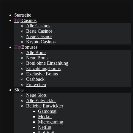
Startseite
Casinos
Alle Casinos
Beste Casinos
Neue Casinos
Krypto Casinos
Bonuses
Alle Bonis
Neue Bonis
Boni ohne Einzahlung
Einzahlungsbonus
Exclusive Bonus
Cashback
Freiwetten
Slots
Neue Slots
Alle Entwickler
Beliebte Entwickler
Gamomat
Merkur
Microgaming
NetEnt
NoLimit