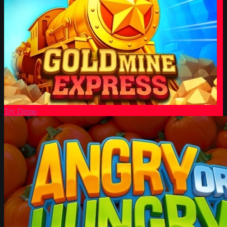
Try Demo