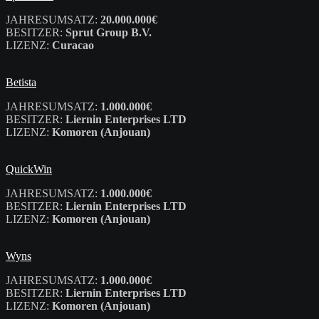
JAHRESUMSATZ:
20.000.000€
BESITZER:
Sprut Group B.V.
LIZENZ:
Curacao
Betista
JAHRESUMSATZ:
1.000.000€
BESITZER:
Liernin Enterprises LTD
LIZENZ:
Komoren (Anjouan)
QuickWin
JAHRESUMSATZ:
1.000.000€
BESITZER:
Liernin Enterprises LTD
LIZENZ:
Komoren (Anjouan)
Wyns
JAHRESUMSATZ:
1.000.000€
BESITZER:
Liernin Enterprises LTD
LIZENZ:
Komoren (Anjouan)