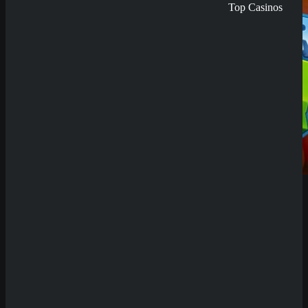
Top Casinos
Try Demo
Schreibe einen Kommentar
Deine E-Mail-Adresse wird nicht
veröffentlicht.
Erforderliche Felder sind mit
*
markiert