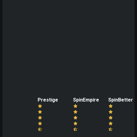
Save my name, email, and website in this
browser for the next time I comment.
Prestige
SpinEmpire
SpinBetter