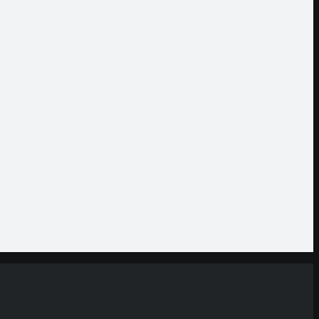
Suchen
Suchen
Aktuelle Beiträge