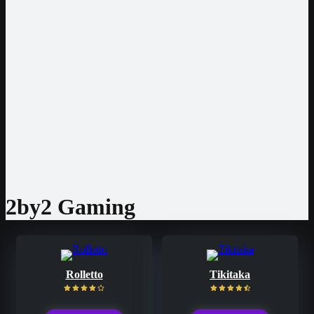
USD
CHF
CAD
BRL
Entwickler
Pragmatic Play
Play’n GO
NetEnt
Nolimit City
Hacksaw
Amatic
BGaming
BigTimeGaming
Gamomat
2by2 Gaming
Rolletto
Tikitaka