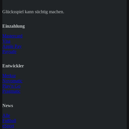
Glücksspiel kann süchtig machen.
Einzahlung
Mastercard
Visa
Apple Pay
Paysafe
Entwickler
Merkur
Novomatic
Play'n Go
Pragmatic
News
Alle
Fußball
eSport