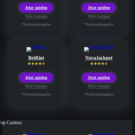
Jetzt spielen
Jetzt spielen
Mehr Anzeigen
Mehr Anzeigen
*Neukundenangebot
*Neukundenangebot
BetRiot
NovaJackpot
Jetzt spielen
Jetzt spielen
Mehr Anzeigen
Mehr Anzeigen
*Neukundenangebot
*Neukundenangebot
Top Casinos