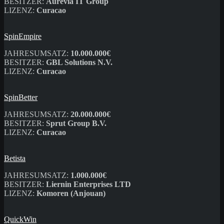
BESITZER:
Aurevia IT Group
LIZENZ:
Curacao
SpinEmpire
JAHRESUMSATZ:
10.000.000€
BESITZER:
GBL Solutions N.V.
LIZENZ:
Curacao
SpinBetter
JAHRESUMSATZ:
20.000.000€
BESITZER:
Sprut Group B.V.
LIZENZ:
Curacao
Betista
JAHRESUMSATZ:
1.000.000€
BESITZER:
Liernin Enterprises LTD
LIZENZ:
Komoren (Anjouan)
QuickWin