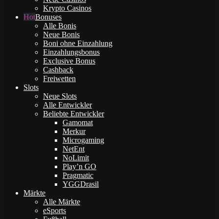
Krypto Casinos
Bonuses
Alle Bonis
Neue Bonis
Boni ohne Einzahlung
Einzahlungsbonus
Exclusive Bonus
Cashback
Freiwetten
Slots
Neue Slots
Alle Entwickler
Beliebte Entwickler
Gamomat
Merkur
Microgaming
NetEnt
NoLimit
Play’n GO
Pragmatic
YGGDrasil
Märkte
Alle Märkte
eSports