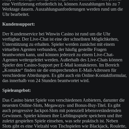
eine Verifizierung erforderlich ist, können Auszahlungen bis zu 7
Werktage dauern. Auszahlungsanforderungen werden rund um die
Uhr bearbeitet.
Kundensupport:
Der Kundenservice bei Winwin Casino ist rund um die Uhr
verfügbar. Der Live-Chat ist eine der schnellsten Möglichkeiten,
Unterstützung zu erhalten. Spieler werden zunächst mit einem
virtuellen Agenten verbunden, der häufig gestellte Fragen
beantworten kann, und können jederzeit zu einem Live-Chat-
Agenten weitergeleitet werden. Außerhalb des Live-Chats können
Spieler den Casino-Support per E-Mail kontaktieren. Im Bereich
„Kontakte“ finden sie die entsprechenden E-Mail-Adressen für
verschiedene Abteilungen. Es gibt auch ein Online-Kontaktformular,
das innerhalb von 24 Stunden beantwortet wird.
Spieleangebot:
Das Casino bietet Spiele von verschiedenen Anbietern, darunter die
neuesten Online-Slots, Megaways- und Bonus-Buy-Titel. Es gibt
auch progressive Jackpot-Slots mit potenziell lebensverändernden
Gewinnen. Spieler können ihre Lieblingsspiele speichern und ihre
zuletzt gespielten Spiele einsehen, was sehr praktisch ist. Neben
Slots gibt es eine Vielzahl von Tischspielen wie Blackjack, Roulette,